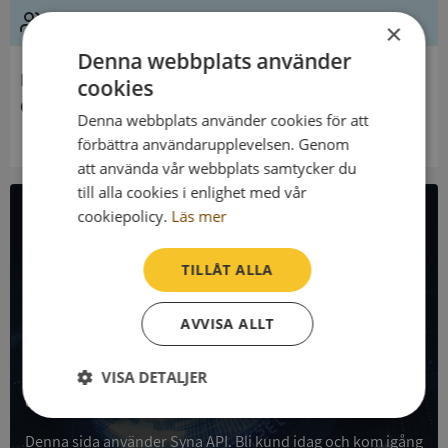
Ledning
×
Denna webbplats använder
Innehavare
cookies
Carlssons Fond, Maria O Oskar
Denna webbplats använder cookies för att
förbättra användarupplevelsen. Genom
att använda vår webbplats samtycker du
till alla cookies i enlighet med vår
cookiepolicy.
Läs mer
All företagsdata i API
TILLÅT ALLA
Få all denna företagsinformation i Syna API
AVVISA ALLT
Syna API är ett blixtsnabbt API där du kan hämta
registrerade företagsuppgifter, betalningsanmärkningar,
skatteuppgifter och mycket mer på alla Sveriges företag
VISA DETALJER
och personer.
Strikt
Prestanda
Inriktning
nödvändigt
Denna sida använder Syna API. Bli kund idag och kom igång