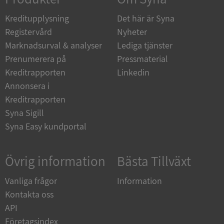
de.syna.se
Kreditupplysning
Det här är Syna
Registervård
Nyheter
Marknadsurval & analyser
Lediga tjänster
Prenumerera på
Pressmaterial
ARRAffinity
Session
Microsoft
Kreditrapporten
Linkedin
Corporation
.syna.se
Annonsera i
Kreditrapporten
Syna Sigill
Syna Easy kundportal
Övrig information
Bästa Tillväxt
__RequestVerificationToken
Session
Microsoft
Corporation
upplysningar.syna.se
Vanliga frågor
Information
Kontakta oss
API
Företagsindex