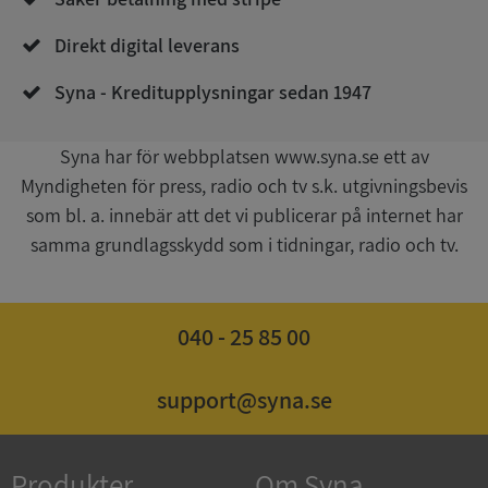
Direkt digital leverans
Syna - Kreditupplysningar sedan 1947
Syna har för webbplatsen www.syna.se ett av
Myndigheten för press, radio och tv s.k. utgivningsbevis
Google
som bl. a. innebär att det vi publicerar på internet har
Privacy Policy
VISITOR_PRIVACY_METADATA
5 månader
YouTube
samma grundlagsskydd som i tidningar, radio och tv.
4 veckor
.youtube.com
040 - 25 85 00
support@syna.se
ASP.NET_SessionId
Session
Microsoft
Produkter
Om Syna
Corporation