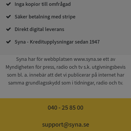
Corporation
Inga kopior till omfrågad
de.syna.se
Säker betalning med stripe
Direkt digital leverans
Syna - Kreditupplysningar sedan 1947
Syna har för webbplatsen www.syna.se ett av
Google
Myndigheten för press, radio och tv s.k. utgivningsbevis
Privacy Policy
VISITOR_PRIVACY_METADATA
5 månader
YouTube
som bl. a. innebär att det vi publicerar på internet har
4 veckor
.youtube.com
samma grundlagsskydd som i tidningar, radio och tv.
040 - 25 85 00
support@syna.se