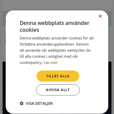
×
Ledning
Denna webbplats använder
cookies
Innehavare
Denna webbplats använder cookies för att
Familjeföreningen Bröd. Carlsson
förbättra användarupplevelsen. Genom
att använda vår webbplats samtycker du
till alla cookies i enlighet med vår
cookiepolicy.
Läs mer
All företagsdata i API
TILLÅT ALLA
Få all denna företagsinformation i Syna API
AVVISA ALLT
Syna API är ett blixtsnabbt API där du kan hämta
VISA DETALJER
registrerade företagsuppgifter, betalningsanmärkningar,
skatteuppgifter och mycket mer på alla Sveriges företag