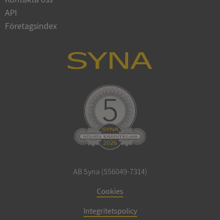
API
Företagsindex
CookieScriptConsent
1 år 1
CookieScript
månad
.syna.se
_GRECAPTCHA
5 månader
Google LLC
4 veckor
www.google.com
AB Syna (556049-7314)
Cookies
ASP.NET_SessionId
Session
Microsoft
Corporation
en.syna.se
Integritetspolicy