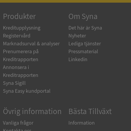
ASP.NET_SessionId
Session
Microsoft
Corporation
de.syna.se
Produkter
Om Syna
Kreditupplysning
Det här är Syna
Registervård
Nyheter
Marknadsurval & analyser
Lediga tjänster
ARRAffinity
Session
Microsoft
Prenumerera på
Pressmaterial
Corporation
.syna.se
Kreditrapporten
Linkedin
Annonsera i
Kreditrapporten
Syna Sigill
Syna Easy kundportal
__RequestVerificationToken
Session
Microsoft
Corporation
Övrig information
Bästa Tillväxt
upplysningar.syna.se
Vanliga frågor
Information
Kontakta oss