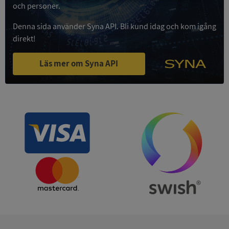
Strikt
Prestanda
Inriktning
och personer.
nödvändigt
Denna sida använder Syna API. Bli kund idag och kom igång
direkt!
Funktioner
Oklassificerade
Läs mer om Syna API
Strikt nödvändigt
Prestanda
Inriktning
Funktioner
Oklassificerade
Strikt nödvändiga kakor tillåter
kärnwebbplatsfunktioner som användarinloggning
och kontohantering. Webbplatsen kan inte
användas ordentligt utan strikt nödvändiga cookies.
Leverantör
/
Namn
Utgån
Domän
__RequestVerificationToken
Session
Microsoft