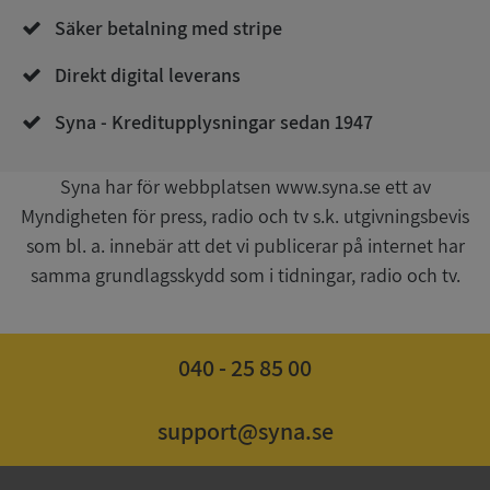
de.syna.se
Säker betalning med stripe
Direkt digital leverans
Syna - Kreditupplysningar sedan 1947
Syna har för webbplatsen www.syna.se ett av
Myndigheten för press, radio och tv s.k. utgivningsbevis
Google
Privacy Policy
som bl. a. innebär att det vi publicerar på internet har
VISITOR_PRIVACY_METADATA
5 månader
YouTube
4 veckor
.youtube.com
samma grundlagsskydd som i tidningar, radio och tv.
040 - 25 85 00
support@syna.se
ASP.NET_SessionId
Session
Microsoft