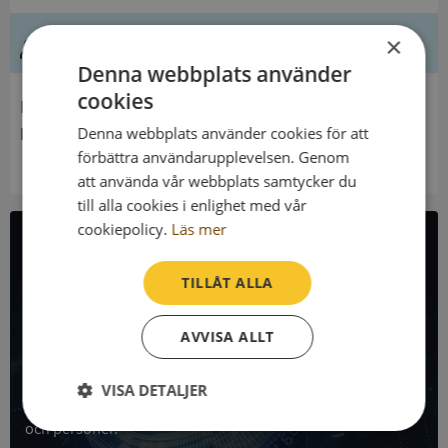
Ledning
×
Denna webbplats använder
cookies
Innehavare
Nils Lundgrens Familjestiftelse
Denna webbplats använder cookies för att
förbättra användarupplevelsen. Genom
att använda vår webbplats samtycker du
till alla cookies i enlighet med vår
cookiepolicy.
Läs mer
All företagsdata i API
TILLÅT ALLA
Få all denna företagsinformation i Syna API
AVVISA ALLT
Syna API är ett blixtsnabbt API där du kan hämta
registrerade företagsuppgifter, betalningsanmärkningar,
VISA DETALJER
skatteuppgifter och mycket mer på alla Sveriges företag
och personer.
Strikt
Prestanda
Inriktning