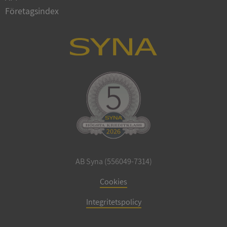
Företagsindex
CookieScriptConsent
1 år 1
CookieScript
månad
.syna.se
_GRECAPTCHA
5 månader
Google LLC
4 veckor
www.google.com
AB Syna (556049-7314)
Cookies
ASP.NET_SessionId
Session
Microsoft
Corporation
Integritetspolicy
en.syna.se