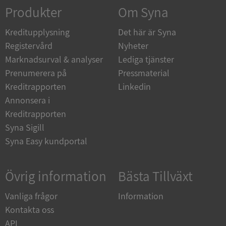
Corporation
Produkter
Om Syna
de.syna.se
Kreditupplysning
Det här är Syna
Registervård
Nyheter
Marknadsurval & analyser
Lediga tjänster
Prenumerera på
Pressmaterial
ARRAffinity
Session
Microsoft
Corporation
Kreditrapporten
Linkedin
.syna.se
Annonsera i
Kreditrapporten
Syna Sigill
Syna Easy kundportal
__RequestVerificationToken
Session
Microsoft
Övrig information
Bästa Tillväxt
Corporation
upplysningar.syna.se
Vanliga frågor
Information
Kontakta oss
API