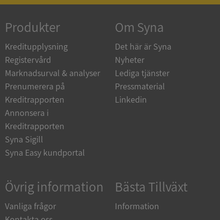
ASP.NET_SessionId
Session
Microsoft
Corporation
de.syna.se
Produkter
Om Syna
Kreditupplysning
Det här är Syna
Registervård
Nyheter
Marknadsurval & analyser
Lediga tjänster
ARRAffinity
Session
Microsoft
Prenumerera på
Pressmaterial
Corporation
.syna.se
Kreditrapporten
Linkedin
Annonsera i
Kreditrapporten
Syna Sigill
Syna Easy kundportal
__RequestVerificationToken
Session
Microsoft
Corporation
Övrig information
Bästa Tillväxt
upplysningar.syna.se
Vanliga frågor
Information
Kontakta oss