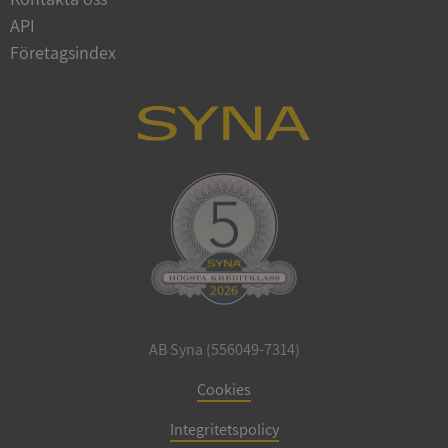
API
Företagsindex
CookieScriptConsent
1 år 1
CookieScript
månad
.syna.se
_GRECAPTCHA
5 månader
Google LLC
4 veckor
www.google.com
AB Syna (556049-7314)
Cookies
ASP.NET_SessionId
Session
Microsoft
Corporation
en.syna.se
Integritetspolicy