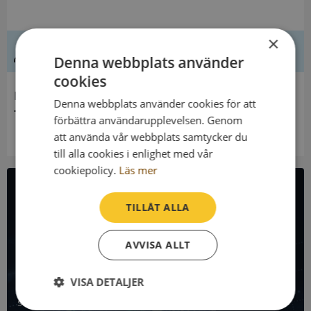
×
Ledning
Denna webbplats använder
cookies
Innehavare
Denna webbplats använder cookies för att
T Bendz Stiftelse Harriet Victors Släktgren
förbättra användarupplevelsen. Genom
att använda vår webbplats samtycker du
till alla cookies i enlighet med vår
cookiepolicy.
Läs mer
All företagsdata i API
TILLÅT ALLA
Få all denna företagsinformation i Syna API
AVVISA ALLT
Syna API är ett blixtsnabbt API där du kan hämta
VISA DETALJER
registrerade företagsuppgifter, betalningsanmärkningar,
skatteuppgifter och mycket mer på alla Sveriges företag