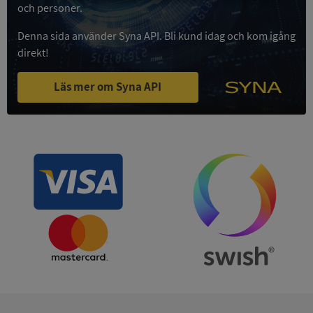
Strikt
Prestanda
Inriktning
och personer.
nödvändigt
Denna sida använder Syna API. Bli kund idag och kom igång
direkt!
Funktioner
Oklassificerade
Läs mer om Syna API
Strikt nödvändigt
Prestanda
Inriktning
Funktioner
Oklassificerade
Strikt nödvändiga kakor tillåter
kärnwebbplatsfunktioner som användarinloggning
och kontohantering. Webbplatsen kan inte
användas ordentligt utan strikt nödvändiga cookies.
Leverantör
/
Namn
Utgån
Domän
__RequestVerificationToken
Session
Microsoft