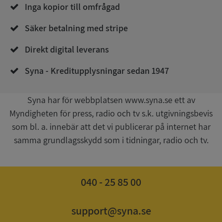
Corporation
Inga kopior till omfrågad
de.syna.se
Säker betalning med stripe
Direkt digital leverans
Syna - Kreditupplysningar sedan 1947
Syna har för webbplatsen www.syna.se ett av
Google
Myndigheten för press, radio och tv s.k. utgivningsbevis
Privacy Policy
VISITOR_PRIVACY_METADATA
5 månader
YouTube
som bl. a. innebär att det vi publicerar på internet har
4 veckor
.youtube.com
samma grundlagsskydd som i tidningar, radio och tv.
040 - 25 85 00
support@syna.se