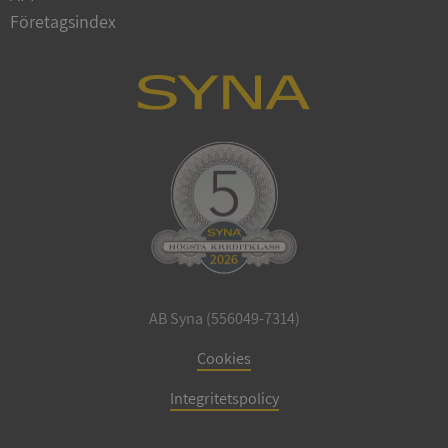
Företagsindex
CookieScriptConsent
1 år 1
CookieScript
månad
.syna.se
_GRECAPTCHA
5 månader
Google LLC
4 veckor
www.google.com
AB Syna (556049-7314)
Cookies
ASP.NET_SessionId
Session
Microsoft
Corporation
Integritetspolicy
en.syna.se