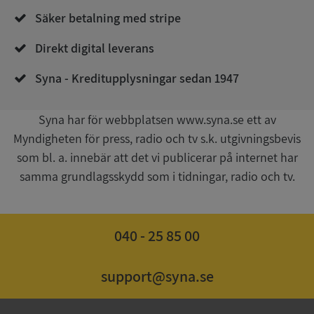
de.syna.se
Säker betalning med stripe
Direkt digital leverans
Syna - Kreditupplysningar sedan 1947
Syna har för webbplatsen www.syna.se ett av
Myndigheten för press, radio och tv s.k. utgivningsbevis
Google
Privacy Policy
som bl. a. innebär att det vi publicerar på internet har
VISITOR_PRIVACY_METADATA
5 månader
YouTube
4 veckor
.youtube.com
samma grundlagsskydd som i tidningar, radio och tv.
040 - 25 85 00
support@syna.se
ASP.NET_SessionId
Session
Microsoft