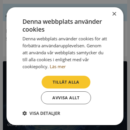
Ledning
×
Denna webbplats använder
cookies
Innehavare
Silfverstolpeska Släktföreningen
Denna webbplats använder cookies för att
förbättra användarupplevelsen. Genom
att använda vår webbplats samtycker du
till alla cookies i enlighet med vår
cookiepolicy.
Läs mer
All företagsdata i API
TILLÅT ALLA
Få all denna företagsinformation i Syna API
AVVISA ALLT
Syna API är ett blixtsnabbt API där du kan hämta
registrerade företagsuppgifter, betalningsanmärkningar,
VISA DETALJER
skatteuppgifter och mycket mer på alla Sveriges företag
och personer.
Strikt
Prestanda
Inriktning