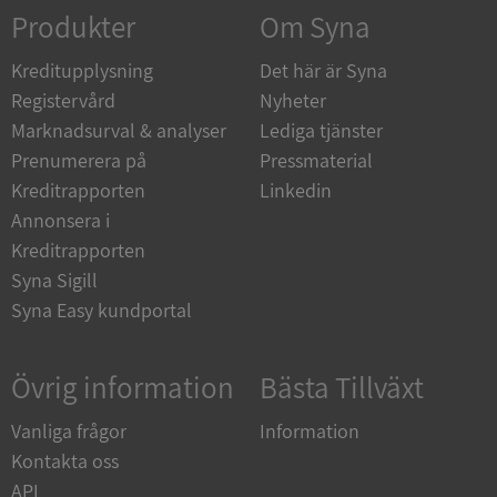
Corporation
Produkter
Om Syna
de.syna.se
Kreditupplysning
Det här är Syna
Registervård
Nyheter
Marknadsurval & analyser
Lediga tjänster
Prenumerera på
Pressmaterial
ARRAffinity
Session
Microsoft
Corporation
Kreditrapporten
Linkedin
.syna.se
Annonsera i
Kreditrapporten
Syna Sigill
Syna Easy kundportal
__RequestVerificationToken
Session
Microsoft
Övrig information
Bästa Tillväxt
Corporation
upplysningar.syna.se
Vanliga frågor
Information
Kontakta oss
API