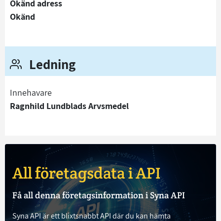
Okänd adress
Okänd
Ledning
Innehavare
Ragnhild Lundblads Arvsmedel
All företagsdata i API
Få all denna företagsinformation i Syna API
Syna API är ett blixtsnabbt API där du kan hämta