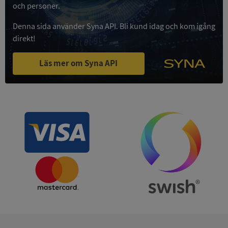
Strikt
Prestanda
Inriktning
och personer.
nödvändigt
Denna sida använder Syna API. Bli kund idag och kom igång
direkt!
Funktioner
Oklassificerade
Läs mer om Syna API
Strikt nödvändigt
Prestanda
Inriktning
Funktioner
Oklassificerade
Strikt nödvändiga kakor tillåter
kärnwebbplatsfunktioner som användarinloggning
och kontohantering. Webbplatsen kan inte
användas ordentligt utan strikt nödvändiga cookies.
Leverantör
/
Namn
Utgån
Domän
__RequestVerificationToken
Session
Microsoft