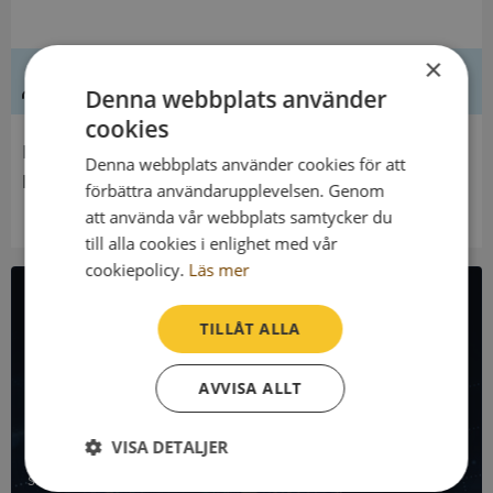
×
Ledning
Denna webbplats använder
cookies
Innehavare
Denna webbplats använder cookies för att
Kerstin Keys Studie- Och Understödsfond
förbättra användarupplevelsen. Genom
att använda vår webbplats samtycker du
till alla cookies i enlighet med vår
cookiepolicy.
Läs mer
All företagsdata i API
TILLÅT ALLA
Få all denna företagsinformation i Syna API
AVVISA ALLT
Syna API är ett blixtsnabbt API där du kan hämta
VISA DETALJER
registrerade företagsuppgifter, betalningsanmärkningar,
skatteuppgifter och mycket mer på alla Sveriges företag