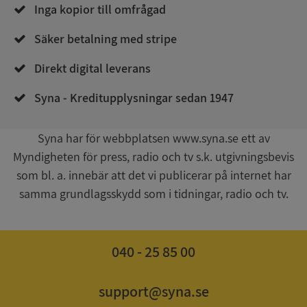
Corporation
Inga kopior till omfrågad
de.syna.se
Säker betalning med stripe
Direkt digital leverans
Syna - Kreditupplysningar sedan 1947
Syna har för webbplatsen www.syna.se ett av
Google
Myndigheten för press, radio och tv s.k. utgivningsbevis
Privacy Policy
VISITOR_PRIVACY_METADATA
5 månader
YouTube
som bl. a. innebär att det vi publicerar på internet har
4 veckor
.youtube.com
samma grundlagsskydd som i tidningar, radio och tv.
040 - 25 85 00
support@syna.se