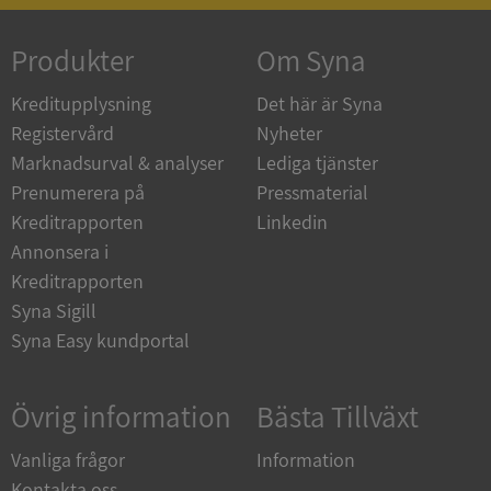
ASP.NET_SessionId
Session
Microsoft
Corporation
de.syna.se
Produkter
Om Syna
Kreditupplysning
Det här är Syna
Registervård
Nyheter
Marknadsurval & analyser
Lediga tjänster
ARRAffinity
Session
Microsoft
Prenumerera på
Pressmaterial
Corporation
.syna.se
Kreditrapporten
Linkedin
Annonsera i
Kreditrapporten
Syna Sigill
Syna Easy kundportal
__RequestVerificationToken
Session
Microsoft
Corporation
Övrig information
Bästa Tillväxt
upplysningar.syna.se
Vanliga frågor
Information
Kontakta oss