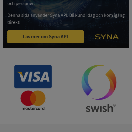
Strikt
Prestanda
Inriktning
och personer.
nödvändigt
Denna sida använder Syna API. Bli kund idag och kom igång
direkt!
Funktioner
Oklassificerade
Läs mer om Syna API
Strikt nödvändigt
Prestanda
Inriktning
Funktioner
Oklassificerade
Strikt nödvändiga kakor tillåter
kärnwebbplatsfunktioner som användarinloggning
och kontohantering. Webbplatsen kan inte
användas ordentligt utan strikt nödvändiga cookies.
Leverantör
/
Namn
Utgån
Domän
__RequestVerificationToken
Session
Microsoft