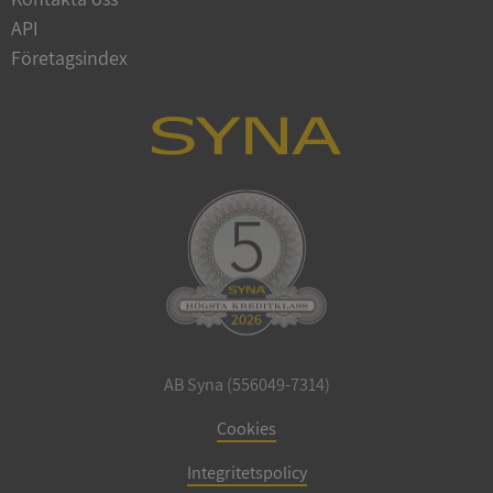
API
Företagsindex
CookieScriptConsent
1 år 1
CookieScript
månad
.syna.se
_GRECAPTCHA
5 månader
Google LLC
4 veckor
www.google.com
AB Syna (556049-7314)
Cookies
ASP.NET_SessionId
Session
Microsoft
Corporation
en.syna.se
Integritetspolicy