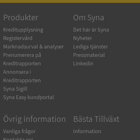
ASP.NET_SessionId
Session
Microsoft
Corporation
de.syna.se
Produkter
Om Syna
Kreditupplysning
Det här är Syna
Registervård
Nyheter
Marknadsurval & analyser
Lediga tjänster
ARRAffinity
Session
Microsoft
Prenumerera på
Pressmaterial
Corporation
.syna.se
Kreditrapporten
Linkedin
Annonsera i
Kreditrapporten
Syna Sigill
Syna Easy kundportal
__RequestVerificationToken
Session
Microsoft
Corporation
Övrig information
Bästa Tillväxt
upplysningar.syna.se
Vanliga frågor
Information
Kontakta oss