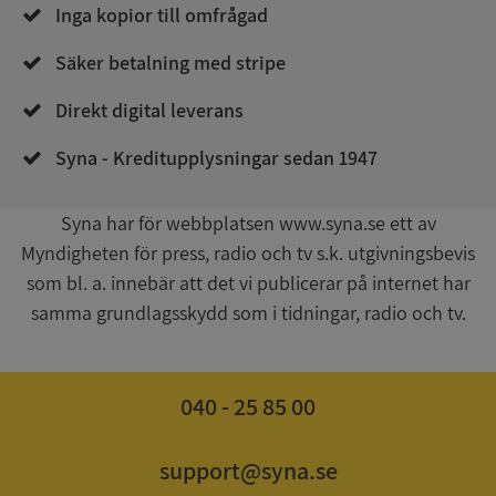
Corporation
Inga kopior till omfrågad
de.syna.se
Säker betalning med stripe
Direkt digital leverans
Syna - Kreditupplysningar sedan 1947
Syna har för webbplatsen www.syna.se ett av
Google
Myndigheten för press, radio och tv s.k. utgivningsbevis
Privacy Policy
VISITOR_PRIVACY_METADATA
5 månader
YouTube
som bl. a. innebär att det vi publicerar på internet har
4 veckor
.youtube.com
samma grundlagsskydd som i tidningar, radio och tv.
040 - 25 85 00
support@syna.se