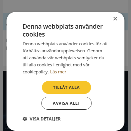
×
Ledning
Denna webbplats använder
cookies
Innehavare
Denna webbplats använder cookies för att
Riddarh.Direkt Nr 177 Rehbinderska Fonden
förbättra användarupplevelsen. Genom
att använda vår webbplats samtycker du
till alla cookies i enlighet med vår
cookiepolicy.
Läs mer
All företagsdata i API
TILLÅT ALLA
Få all denna företagsinformation i Syna API
AVVISA ALLT
Syna API är ett blixtsnabbt API där du kan hämta
VISA DETALJER
registrerade företagsuppgifter, betalningsanmärkningar,
skatteuppgifter och mycket mer på alla Sveriges företag