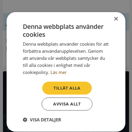
×
Ledning
Denna webbplats använder
cookies
Innehavare
Denna webbplats använder cookies för att
Riddarh.Direkt Nr 116 Lilliecronska Fonden
förbättra användarupplevelsen. Genom
att använda vår webbplats samtycker du
till alla cookies i enlighet med vår
cookiepolicy.
Läs mer
All företagsdata i API
TILLÅT ALLA
Få all denna företagsinformation i Syna API
AVVISA ALLT
Syna API är ett blixtsnabbt API där du kan hämta
VISA DETALJER
registrerade företagsuppgifter, betalningsanmärkningar,
skatteuppgifter och mycket mer på alla Sveriges företag