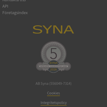
API
Företagsindex
CookieScriptConsent
1 år 1
CookieScript
månad
.syna.se
_GRECAPTCHA
5 månader
Google LLC
4 veckor
www.google.com
AB Syna (556049-7314)
Cookies
ASP.NET_SessionId
Session
Microsoft
Corporation
en.syna.se
Integritetspolicy