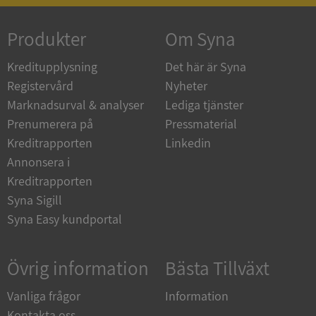
ASP.NET_SessionId
Session
Microsoft
Corporation
de.syna.se
Produkter
Om Syna
Kreditupplysning
Det här är Syna
Registervård
Nyheter
Marknadsurval & analyser
Lediga tjänster
ARRAffinity
Session
Microsoft
Prenumerera på
Pressmaterial
Corporation
.syna.se
Kreditrapporten
Linkedin
Annonsera i
Kreditrapporten
Syna Sigill
Syna Easy kundportal
__RequestVerificationToken
Session
Microsoft
Corporation
Övrig information
Bästa Tillväxt
upplysningar.syna.se
Vanliga frågor
Information
Kontakta oss