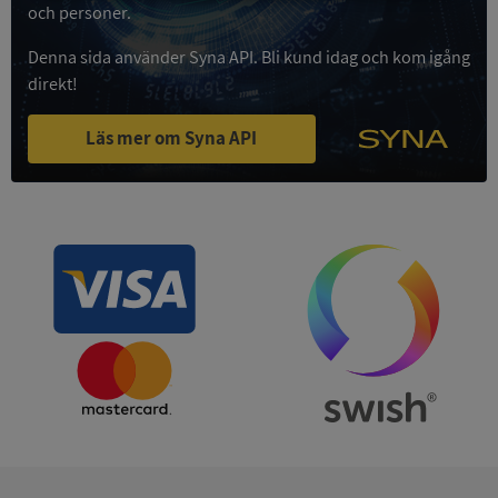
Strikt
Prestanda
Inriktning
och personer.
nödvändigt
Denna sida använder Syna API. Bli kund idag och kom igång
direkt!
Funktioner
Oklassificerade
Läs mer om Syna API
Strikt nödvändigt
Prestanda
Inriktning
Funktioner
Oklassificerade
Strikt nödvändiga kakor tillåter
kärnwebbplatsfunktioner som användarinloggning
och kontohantering. Webbplatsen kan inte
användas ordentligt utan strikt nödvändiga cookies.
Leverantör
/
Namn
Utgån
Domän
__RequestVerificationToken
Session
Microsoft