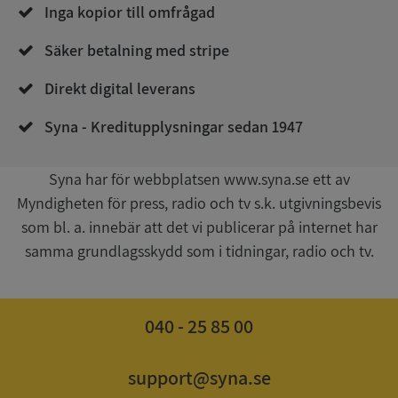
Corporation
Inga kopior till omfrågad
de.syna.se
Säker betalning med stripe
Direkt digital leverans
Syna - Kreditupplysningar sedan 1947
Syna har för webbplatsen www.syna.se ett av
Google
Myndigheten för press, radio och tv s.k. utgivningsbevis
Privacy Policy
VISITOR_PRIVACY_METADATA
5 månader
YouTube
som bl. a. innebär att det vi publicerar på internet har
4 veckor
.youtube.com
samma grundlagsskydd som i tidningar, radio och tv.
040 - 25 85 00
support@syna.se