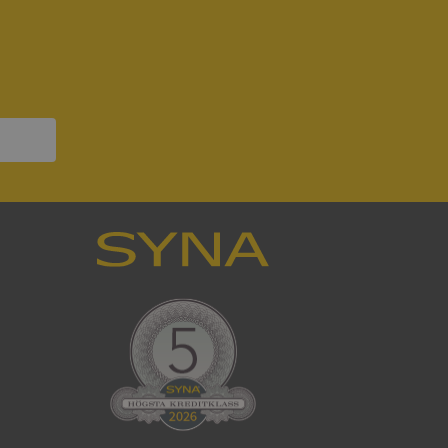
ck och utför
en använder
 som
han besökte
om ställs av
P.NET MVC-teknik.
hörig publicering
 som förfalskning
ller ingen
rstörs när
som värdplattform
g, säkerställer
n en besökares
ma server i
ck och utför
en använder
 som
han besökte
eskrivning