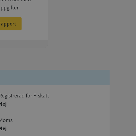
uppgifter
rapport
registrerad för F-skatt
Nej
Moms
Nej