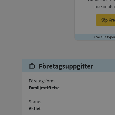
maximalt 
Köp Kre
+ Se alla type
Företagsuppgifter
företagsform
Familjestiftelse
status
Aktivt