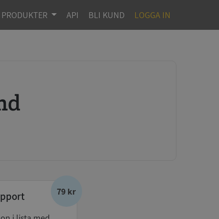
PRODUKTER
API
BLI KUND
LOGGA IN
ond
79 kr
pport
don i lista med