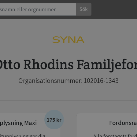
Sök
Otto Rhodins Familjef
Organisationsnummer: 102016-1343
175 kr
plysning Maxi
Fordonsra
itupplysning ger dig
Alla företagets for