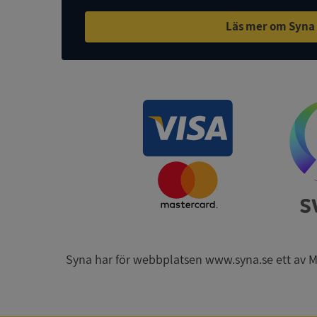
Läs mer om Syna
ASP.NET_SessionId
ARRAffinity
__RequestVerificat
CookieScriptConse
Syna har för webbplatsen www.syna.se ett av Mynd
_GRECAPTCHA