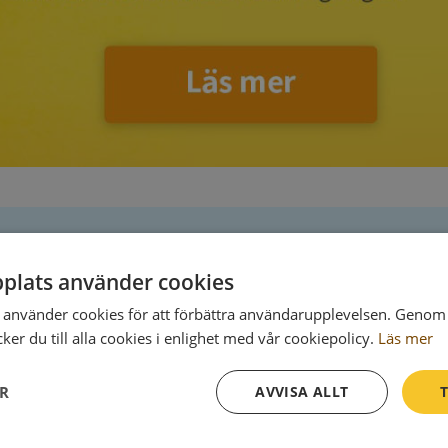
plats använder cookies
Postadress
använder cookies för att förbättra användarupplevelsen. Genom 
Storsväng 37/ Johnsson
er du till alla cookies i enlighet med vår cookiepolicy.
Läs mer
129 41 Hägersten
ER
AVVISA ALLT
T