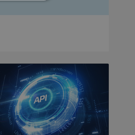
Oklassificerade
bbplatsen kan inte
om ställs av
P.NET MVC-teknik.
hörig publicering
 som förfalskning
ller ingen
rstörs när
a användarens
s interaktion med
ifter om besökarens