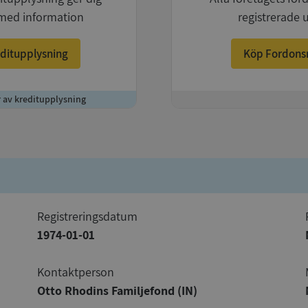
med information
registrerade 
ditupplysning
Köp Fordons
r av kreditupplysning
+
registreringsdatum
1974-01-01
Kontaktperson
Otto Rhodins Familjefond (IN)