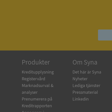
ASP.NET_SessionId
__RequestVerificat
ARRAffinitySameSit
Produkter
Om Syna
Kreditupplysning
Det här är Syna
Registervård
Nyheter
ASP.NET_SessionId
Marknadsurval &
Lediga tjänster
analyser
Pressmaterial
Prenumerera på
Linkedin
Kreditrapporten
Namn