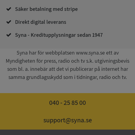
de.syna.se
Säker betalning med stripe
Direkt digital leverans
Syna - Kreditupplysningar sedan 1947
Syna har för webbplatsen www.syna.se ett av
Myndigheten för press, radio och tv s.k. utgivningsbevis
Google
Privacy Policy
som bl. a. innebär att det vi publicerar på internet har
VISITOR_PRIVACY_METADATA
5 månader
YouTube
4 veckor
.youtube.com
samma grundlagsskydd som i tidningar, radio och tv.
040 - 25 85 00
support@syna.se
ASP.NET_SessionId
Session
Microsoft