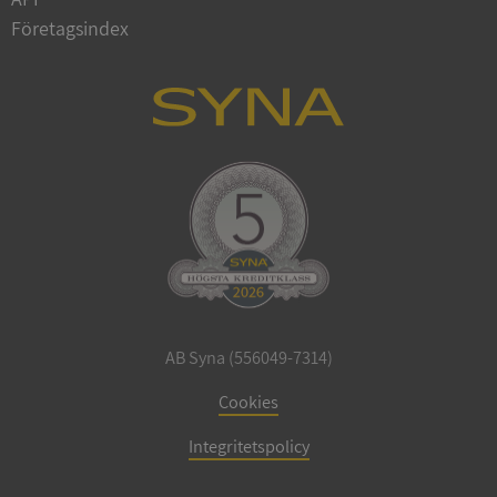
Företagsindex
CookieScriptConsent
1 år 1
CookieScript
månad
.syna.se
_GRECAPTCHA
5 månader
Google LLC
4 veckor
www.google.com
AB Syna (556049-7314)
Cookies
ASP.NET_SessionId
Session
Microsoft
Corporation
Integritetspolicy
en.syna.se