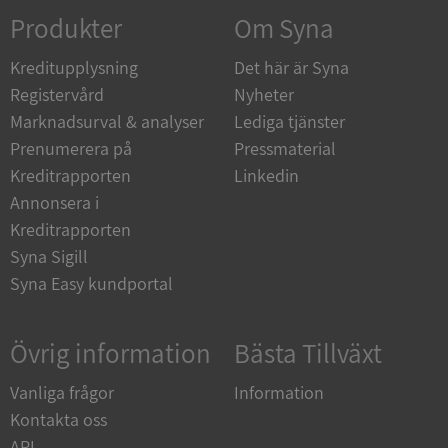
Corporation
Produkter
Om Syna
de.syna.se
Kreditupplysning
Det här är Syna
Registervård
Nyheter
Marknadsurval & analyser
Lediga tjänster
Prenumerera på
Pressmaterial
ARRAffinity
Session
Microsoft
Corporation
Kreditrapporten
Linkedin
.syna.se
Annonsera i
Kreditrapporten
Syna Sigill
Syna Easy kundportal
__RequestVerificationToken
Session
Microsoft
Övrig information
Bästa Tillväxt
Corporation
upplysningar.syna.se
Vanliga frågor
Information
Kontakta oss
API