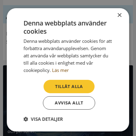
×
Ledning
Denna webbplats använder
cookies
Innehavare
Denna webbplats använder cookies för att
Stiftelsen Laura Lindahls Donationsfond
förbättra användarupplevelsen. Genom
att använda vår webbplats samtycker du
till alla cookies i enlighet med vår
cookiepolicy.
Läs mer
All företagsdata i API
TILLÅT ALLA
Få all denna företagsinformation i Syna API
AVVISA ALLT
Syna API är ett blixtsnabbt API där du kan hämta
registrerade företagsuppgifter, betalningsanmärkningar,
VISA DETALJER
skatteuppgifter och mycket mer på alla Sveriges företag
och personer.
Strikt
Prestanda
Inriktning