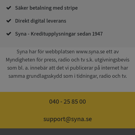
de.syna.se
Säker betalning med stripe
Direkt digital leverans
Syna - Kreditupplysningar sedan 1947
Syna har för webbplatsen www.syna.se ett av
Myndigheten för press, radio och tv s.k. utgivningsbevis
Google
Privacy Policy
som bl. a. innebär att det vi publicerar på internet har
VISITOR_PRIVACY_METADATA
5 månader
YouTube
4 veckor
.youtube.com
samma grundlagsskydd som i tidningar, radio och tv.
040 - 25 85 00
support@syna.se
ASP.NET_SessionId
Session
Microsoft