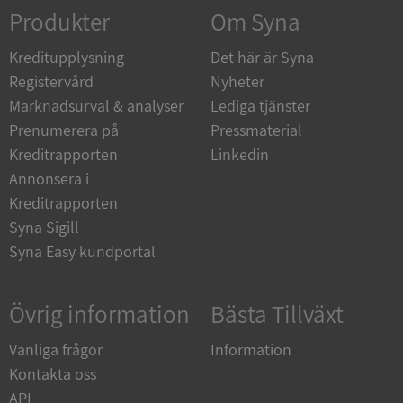
Corporation
Produkter
Om Syna
de.syna.se
Kreditupplysning
Det här är Syna
Registervård
Nyheter
Marknadsurval & analyser
Lediga tjänster
Prenumerera på
Pressmaterial
ARRAffinity
Session
Microsoft
Corporation
Kreditrapporten
Linkedin
.syna.se
Annonsera i
Kreditrapporten
Syna Sigill
Syna Easy kundportal
__RequestVerificationToken
Session
Microsoft
Övrig information
Bästa Tillväxt
Corporation
upplysningar.syna.se
Vanliga frågor
Information
Kontakta oss
API