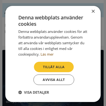
Ledning
×
Denna webbplats använder
cookies
Innehavare
M E Lignells Fond Nr 2
Denna webbplats använder cookies för att
förbättra användarupplevelsen. Genom
att använda vår webbplats samtycker du
till alla cookies i enlighet med vår
cookiepolicy.
Läs mer
All företagsdata i API
TILLÅT ALLA
Få all denna företagsinformation i Syna API
AVVISA ALLT
Syna API är ett blixtsnabbt API där du kan hämta
registrerade företagsuppgifter, betalningsanmärkningar,
VISA DETALJER
skatteuppgifter och mycket mer på alla Sveriges företag
och personer.
Strikt
Prestanda
Inriktning