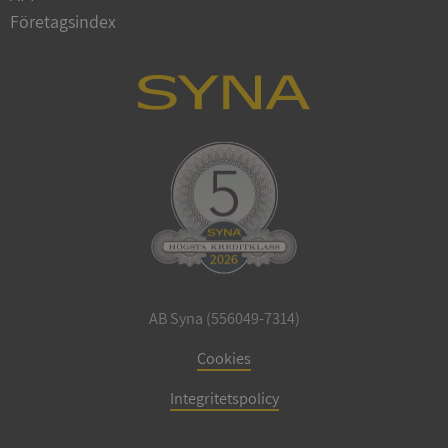
Företagsindex
CookieScriptConsent
1 år 1
CookieScript
månad
.syna.se
_GRECAPTCHA
5 månader
Google LLC
4 veckor
www.google.com
AB Syna (556049-7314)
Cookies
ASP.NET_SessionId
Session
Microsoft
Corporation
Integritetspolicy
en.syna.se