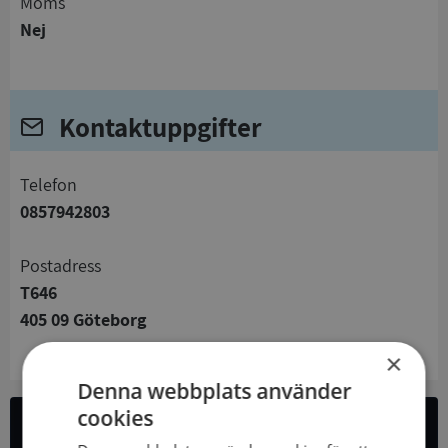
Moms
Nej
Kontaktuppgifter
telefon
0857942803
Postadress
T646
405 09 Göteborg
×
Denna webbplats använder
cookies