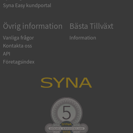
Syna Easy kundportal
ARRAffinity
Session
Microsoft
Corporation
.syna.se
Övrig information
Bästa Tillväxt
Vanliga frågor
Information
Kontakta oss
API
__RequestVerificationToken
Session
Microsoft
Företagsindex
Corporation
upplysningar.syna.se