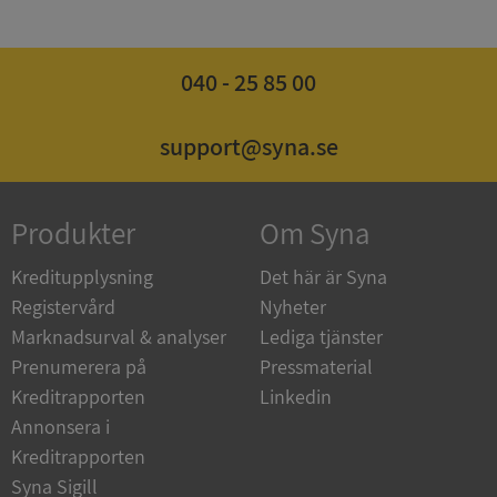
040 - 25 85 00
Google
Privacy Policy
VISITOR_PRIVACY_METADATA
5 månader
YouTube
4 veckor
.youtube.com
support@syna.se
Produkter
Om Syna
Kreditupplysning
Det här är Syna
Registervård
Nyheter
Marknadsurval & analyser
Lediga tjänster
ASP.NET_SessionId
Session
Microsoft
Corporation
Prenumerera på
Pressmaterial
de.syna.se
Kreditrapporten
Linkedin
Annonsera i
Kreditrapporten
Syna Sigill