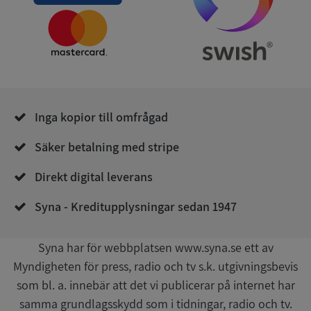
Strikt nödvändigt
Prestanda
Inriktning
Funktioner
Oklassificerade
Strikt nödvändiga kakor tillåter
Inga kopior till omfrågad
kärnwebbplatsfunktioner som användarinloggning
och kontohantering. Webbplatsen kan inte
användas ordentligt utan strikt nödvändiga cookies.
Säker betalning med stripe
Leverantör
/
Namn
Utgån
Direkt digital leverans
Domän
__RequestVerificationToken
Session
Syna - Kreditupplysningar sedan 1947
Microsoft
Corporation
de.syna.se
Syna har för webbplatsen www.syna.se ett av
Myndigheten för press, radio och tv s.k. utgivningsbevis
som bl. a. innebär att det vi publicerar på internet har
samma grundlagsskydd som i tidningar, radio och tv.