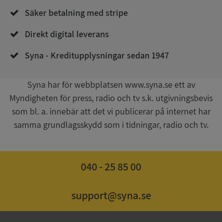
de.syna.se
Säker betalning med stripe
Direkt digital leverans
Syna - Kreditupplysningar sedan 1947
Syna har för webbplatsen www.syna.se ett av
Myndigheten för press, radio och tv s.k. utgivningsbevis
Google
Privacy Policy
som bl. a. innebär att det vi publicerar på internet har
VISITOR_PRIVACY_METADATA
5 månader
YouTube
4 veckor
.youtube.com
samma grundlagsskydd som i tidningar, radio och tv.
040 - 25 85 00
support@syna.se
ASP.NET_SessionId
Session
Microsoft