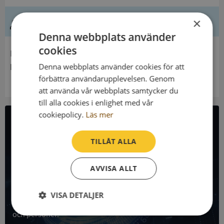
Ledning
×
Denna webbplats använder
cookies
Innehavare
Inlags Fideikommisskapital
Denna webbplats använder cookies för att
förbättra användarupplevelsen. Genom
att använda vår webbplats samtycker du
till alla cookies i enlighet med vår
cookiepolicy.
Läs mer
All företagsdata i API
TILLÅT ALLA
Få all denna företagsinformation i Syna API
AVVISA ALLT
Syna API är ett blixtsnabbt API där du kan hämta
registrerade företagsuppgifter, betalningsanmärkningar,
VISA DETALJER
skatteuppgifter och mycket mer på alla Sveriges företag
och personer.
Strikt
Prestanda
Inriktning