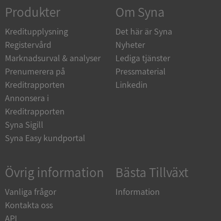
Corporation
Produkter
Om Syna
de.syna.se
Kreditupplysning
Det här är Syna
Registervård
Nyheter
Marknadsurval & analyser
Lediga tjänster
Prenumerera på
Pressmaterial
ARRAffinity
Session
Microsoft
Corporation
Kreditrapporten
Linkedin
.syna.se
Annonsera i
Kreditrapporten
Syna Sigill
Syna Easy kundportal
__RequestVerificationToken
Session
Microsoft
Övrig information
Bästa Tillväxt
Corporation
upplysningar.syna.se
Vanliga frågor
Information
Kontakta oss
API