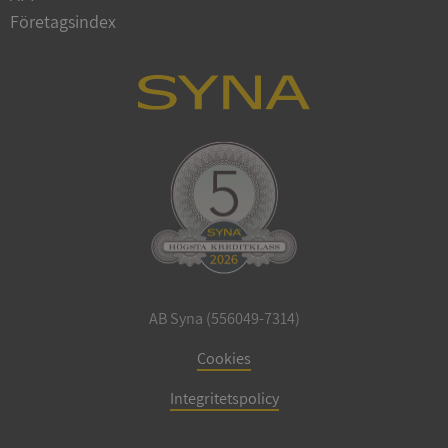
Företagsindex
CookieScriptConsent
1 år 1
CookieScript
månad
.syna.se
_GRECAPTCHA
5 månader
Google LLC
4 veckor
www.google.com
AB Syna (556049-7314)
Cookies
ASP.NET_SessionId
Session
Microsoft
Corporation
Integritetspolicy
en.syna.se