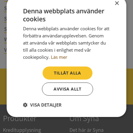
×
Simulation Partner Sweden AB
559433-5522
Denna webbplats använder
cookies
Skara Dalen AB
559119-6505
Ståhls Maskinuthyrning AB
Denna webbplats använder cookies för att
556121-1003
förbättra användarupplevelsen. Genom
Wallgrens Rör Aktiebolag
556475-7796
att använda vår webbplats samtycker du
Varbergsköket AB
till alla cookies i enlighet med vår
556531-0553
cookiepolicy.
Läs mer
TILLÅT ALLA
040 - 25 85 00
AVVISA ALLT
support@syna.se
VISA DETALJER
Produkter
Om Syna
Strikt
Prestanda
Inriktning
nödvändigt
Kreditupplysning
Det här är Syna