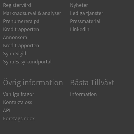
Registervård
Nyheter
Marknadsurval & analyser
Lediga tjänster
Funktioner
Oklassificerade
Prenumerera på
Pressmaterial
Kreditrapporten
Linkedin
Annonsera i
Kreditrapporten
Syna Sigill
Strikt nödvändigt
Prestanda
Inriktning
Syna Easy kundportal
Funktioner
Oklassificerade
Strikt nödvändiga kakor tillåter
kärnwebbplatsfunktioner som användarinloggning
Övrig information
Bästa Tillväxt
och kontohantering. Webbplatsen kan inte
användas ordentligt utan strikt nödvändiga cookies.
Vanliga frågor
Information
Leverantör
/
Kontakta oss
Namn
Utgån
Domän
API
__RequestVerificationToken
Session
Microsoft
Företagsindex
Corporation
de.syna.se