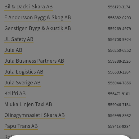
Bil & Däck i Skara AB
556179-3174
E Andersson Bygg & Skog AB
556882-0293
Genstigen Bygg & Akustik AB
559269-4979
JL Safety AB
556708-9924
Jula AB
556250-6252
Jula Business Partners AB
559388-1526
Jula Logistics AB
556583-1384
Jula Sverige AB
556944-7856
Kellfri AB
556471-9101
Mjuka Linjen Taxi AB
559046-7154
Olinsgymnasiet i Skara AB
556999-8932
Papu Trans AB
559418-9234
Robin Hellströms bygg & allservice AB
556917-5598