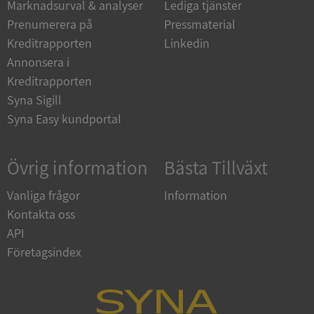
Marknadsurval & analyser
Lediga tjänster
Strikt nödvändiga kakor tillåter
kärnwebbplatsfunktioner som användarinloggning
Prenumerera på
Pressmaterial
och kontohantering. Webbplatsen kan inte
användas ordentligt utan strikt nödvändiga cookies.
Kreditrapporten
Linkedin
Leverantör
/
Annonsera i
Namn
Utgån
Domän
Kreditrapporten
Syna Sigill
__RequestVerificationToken
Session
Microsoft
Corporation
Syna Easy kundportal
de.syna.se
Övrig information
Bästa Tillväxt
Vanliga frågor
Information
Kontakta oss
API
Företagsindex
Google
Privacy Policy
VISITOR_PRIVACY_METADATA
5 månader
YouTube
4 veckor
.youtube.com