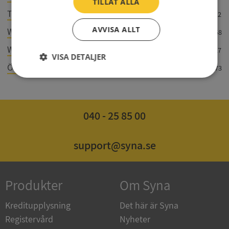
TILLÅT ALLA
Transporttjänster i Sverige AB
559259-1522
AVVISA ALLT
Wahls Totalentreprenad AB
559383-2958
Walltorp Lantbruks Aktiebolag
556279-4817
VISA DETALJER
Östgöta Byggplåt AB
556787-0273
Strikt
Prestanda
Inriktning
nödvändigt
040 - 25 85 00
Funktioner
Oklassificerade
support@syna.se
Produkter
Om Syna
Strikt nödvändigt
Prestanda
Inriktning
Kreditupplysning
Det här är Syna
Funktioner
Oklassificerade
Registervård
Nyheter