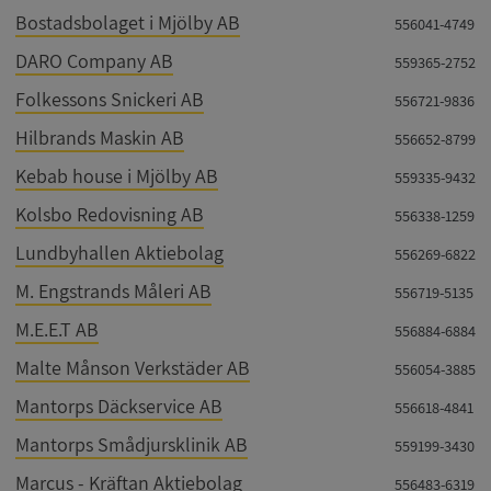
Bostadsbolaget i Mjölby AB
556041-4749
DARO Company AB
559365-2752
Folkessons Snickeri AB
556721-9836
Hilbrands Maskin AB
556652-8799
Kebab house i Mjölby AB
559335-9432
Kolsbo Redovisning AB
556338-1259
Lundbyhallen Aktiebolag
556269-6822
M. Engstrands Måleri AB
556719-5135
M.E.E.T AB
556884-6884
Malte Månson Verkstäder AB
556054-3885
Mantorps Däckservice AB
556618-4841
Mantorps Smådjursklinik AB
559199-3430
Marcus - Kräftan Aktiebolag
556483-6319