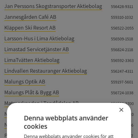
Jan Perssons Skogstransporter Aktiebolag
556428-9311
Jannesgården Café AB
559310-1032
Kläppen Ski Resort AB
556522-2055
Larsson-Hus i Lima Aktiebolag
556509-1518
Limastad Servicetjänster AB
556824-2118
LimaTvätten Aktiebolag
556592-3363
Lindvallen Restauranger Aktiebolag
556247-4311
Malungs Optik AB
559197-5601
Malungs Plåt & Bygg AB
556724-1038
Matmarknaden i Tandådalen AB
556588-2700
×
Nilssons Allservice i Sälen AB
559429-0420
Denna webbplats använder
North Modding Company AB
cookies
559313-8406
PETO Bygg Entreprenad i Malung Sälen AB
559318-2107
Denna webbplats använder cookies för att