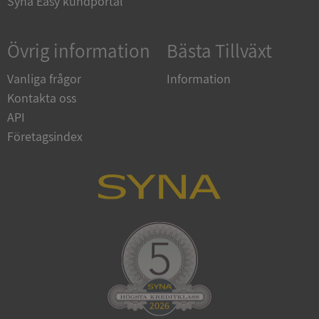
Syna Easy kundportal
Övrig information
Bästa Tillväxt
Google
Privacy Policy
VISITOR_PRIVACY_METADATA
5 månader
YouTube
4 veckor
.youtube.com
Vanliga frågor
Information
Kontakta oss
API
Företagsindex
ASP.NET_SessionId
Session
Microsoft
Corporation
de.syna.se