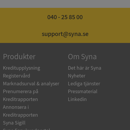
040 - 25 85 00
Strikt nödvändigt
Prestanda
Inriktning
Funktioner
Oklassificerade
support@syna.se
Strikt nödvändiga kakor tillåter
kärnwebbplatsfunktioner som användarinloggning
och kontohantering. Webbplatsen kan inte
Produkter
Om Syna
användas ordentligt utan strikt nödvändiga cookies.
Leverantör
/
Kreditupplysning
Det här är Syna
Namn
Utgån
Domän
Registervård
Nyheter
Marknadsurval & analyser
Lediga tjänster
__RequestVerificationToken
Session
Microsoft
Corporation
Prenumerera på
Pressmaterial
de.syna.se
Kreditrapporten
Linkedin
Annonsera i
Kreditrapporten
Syna Sigill