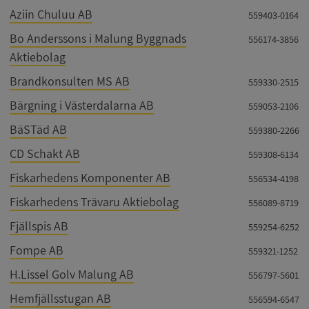
Aziin Chuluu AB
559403-0164
Bo Anderssons i Malung Byggnads
556174-3856
Aktiebolag
Brandkonsulten MS AB
559330-2515
Bärgning i Västerdalarna AB
559053-2106
BäSTäd AB
559380-2266
CD Schakt AB
559308-6134
Fiskarhedens Komponenter AB
556534-4198
Fiskarhedens Trävaru Aktiebolag
556089-8719
Fjällspis AB
559254-6252
Fompe AB
559321-1252
H.Lissel Golv Malung AB
556797-5601
Hemfjällsstugan AB
556594-6547