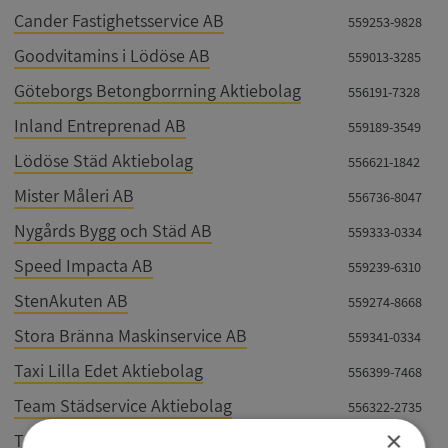
Cander Fastighetsservice AB
559253-9828
Goodvitamins i Lödöse AB
559013-3285
Göteborgs Betongborrning Aktiebolag
556191-7328
Inland Entreprenad AB
559189-3549
Lödöse Städ Aktiebolag
556621-1842
Mister Måleri AB
556736-8047
Nygårds Bygg och Städ AB
559333-0334
Speed Impacta AB
559239-6310
StenAkuten AB
559274-8668
Stora Bränna Maskinservice AB
559341-0334
Taxi Lilla Edet Aktiebolag
556399-7468
Team Städservice Aktiebolag
556322-2735
×
Total entreprenad i Världen AB
559337-9604