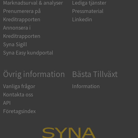
Marknadsurval & analyser
Lediga tjänster
Funktioner
Oklassificerade
Prenumerera på
Pressmaterial
Kreditrapporten
Linkedin
Annonsera i
Kreditrapporten
Syna Sigill
Strikt nödvändigt
Prestanda
Inriktning
Syna Easy kundportal
Funktioner
Oklassificerade
Övrig information
Bästa Tillväxt
Strikt nödvändiga kakor tillåter
kärnwebbplatsfunktioner som användarinloggning
och kontohantering. Webbplatsen kan inte
Vanliga frågor
Information
användas ordentligt utan strikt nödvändiga cookies.
Kontakta oss
Leverantör
/
Namn
Utgån
API
Domän
Företagsindex
__RequestVerificationToken
Session
Microsoft
Corporation
de.syna.se