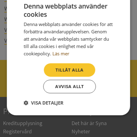
Denna webbplats använder
Westheat AB
556823-5260
cookies
WeTe Ekonomi & Juridik AB
559359-0440
Denna webbplats använder cookies för att
Västkustsol AB
559420-0023
förbättra användarupplevelsen. Genom
att använda vår webbplats samtycker du
Västsvenska Miljökonsult AB
559126-7975
till alla cookies i enlighet med vår
cookiepolicy.
Läs mer
040 - 25 85 00
TILLÅT ALLA
support@syna.se
AVVISA ALLT
VISA DETALJER
Produkter
Om Syna
Strikt
Prestanda
Inriktning
nödvändigt
Kreditupplysning
Det här är Syna
Registervård
Nyheter