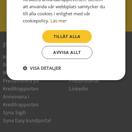
040 - 25 85 00
att använda vår webbplats samtycker du
till alla cookies i enlighet med vår
cookiepolicy.
Läs mer
support@syna.se
TILLÅT ALLA
Produkter
Om Syna
AVVISA ALLT
Kreditupplysning
Det här är Syna
Registervård
Nyheter
VISA DETALJER
Marknadsurval & analyser
Lediga tjänster
Prenumerera på
Pressmaterial
Strikt
Prestanda
Inriktning
nödvändigt
Kreditrapporten
Linkedin
Annonsera i
Kreditrapporten
Funktioner
Oklassificerade
Syna Sigill
Syna Easy kundportal