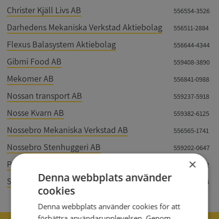
Christer Kjäll Livs AB
556554-3526
Darhedens Mekaniska Verkstad Aktiebolag
556511-2884
Flexus Balasystem Aktiebolag
556644-4344
Gibmi Food AB
559408-3890
Mekomer AB
556841-0988
Nossan transport AB
559237-5918
Nosse Kvarn AB
559382-6125
Nossebro Mekaniska Verkstad AB
556565-1741
Nossebro Stenhuggeri AB
559202-0647
×
Porsberga Gård AB
556651-6562
Denna webbplats använder
Sverige Entreprenad Väst AB
559326-5514
cookies
Denna webbplats använder cookies för att
förbättra användarupplevelsen. Genom