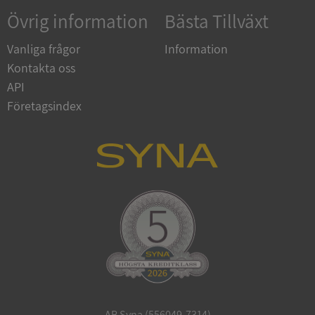
Övrig information
Bästa Tillväxt
Strikt nödvändigt
Prestanda
Inriktning
Vanliga frågor
Information
Funktioner
Oklassificerade
Kontakta oss
API
Strikt nödvändiga kakor tillåter
kärnwebbplatsfunktioner som användarinloggning
Företagsindex
och kontohantering. Webbplatsen kan inte
användas ordentligt utan strikt nödvändiga cookies.
Leverantör
/
Namn
Utgån
Domän
__RequestVerificationToken
Session
Microsoft
Corporation
de.syna.se
AB Syna (556049-7314)