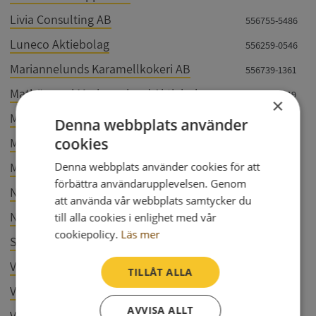
Livia Consulting AB
556755-5486
Luneco Aktiebolag
556259-0546
Mariannelunds Karamellkokeri AB
556739-1361
Mathörnan i Mariannelund Aktiebolag
556542-2119
×
MC-Butiken i Eksjö AB
556563-0182
Denna webbplats använder
cookies
Mek & Montage Hjältevad AB
559428-3938
Mossekulla Lantbruk AB
Denna webbplats använder cookies för att
556994-8598
förbättra användarupplevelsen. Genom
Norrgårdens Förvaltningsaktiebolag
556045-3408
att använda vår webbplats samtycker du
Nya Lennarts Konditori AB
till alla cookies i enlighet med vår
559066-4032
cookiepolicy.
Läs mer
Stjernbergs Skafferi AB
556522-3558
Villa Lunnagård AB
556437-4832
TILLÅT ALLA
Voilàp Scandinavia AB
556643-9955
AVVISA ALLT
Värne HVB AB