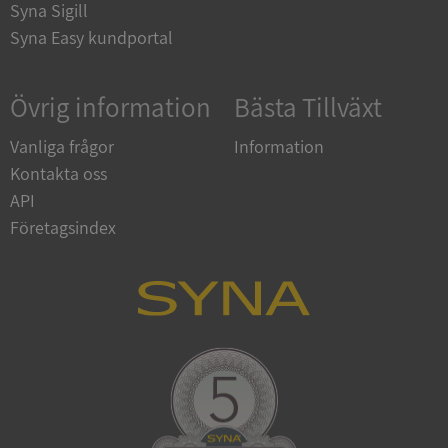
Syna Sigill
Leverantör
/
Namn
Utgån
Syna Easy kundportal
Domän
__RequestVerificationToken
Session
Microsoft
Corporation
Övrig information
Bästa Tillväxt
de.syna.se
Vanliga frågor
Information
Kontakta oss
API
Företagsindex
Google
Privacy Policy
VISITOR_PRIVACY_METADATA
5 månader
YouTube
4 veckor
.youtube.com