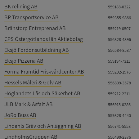
BK relining AB
559188-0322
BP Transportservice AB
559355-9866
Brånstorp Entreprenad AB
559219-0507
CPS Östergötlands län Aktiebolag
556328-4396
Eksjö Fordonsutbildning AB
556584-8537
Eksjö Pizzeria AB
559194-7311
Forma Framtid Friskvårdcenter AB
559292-1976
Hessels Måleri & Golv AB
556809-3578
Höglandets Lås och Säkerhet AB
559212-2211
JLB Mark & Asfalt AB
556915-0286
JoRo Buss AB
559328-4440
Lindahls Gräv och Anläggning AB
556741-5558
LindholmsGruppen AB
556490-2376