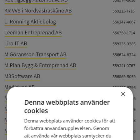
KR VVS i Nordvästraskåne AB
559211-7716
L. Rönning Aktiebolag
556247-4667
Leeman Entreprenad AB
556758-1714
Liro IT AB
559335-3286
M Göransson Transport AB
556624-8224
M.Plan Bygg & Entreprenad AB
559321-0767
M3Software AB
556869-5059
Medidyne AB
556697-8796
×
MetroBowl AB
556598-6246
Denna webbplats använder
Min Tandläkare Ängelholm AB
cookies
556902-0729
Monard AB
556662-0398
Denna webbplats använder cookies för att
förbättra användarupplevelsen. Genom
M-torp Knutsson AB
559407-3420
att använda vår webbplats samtycker du