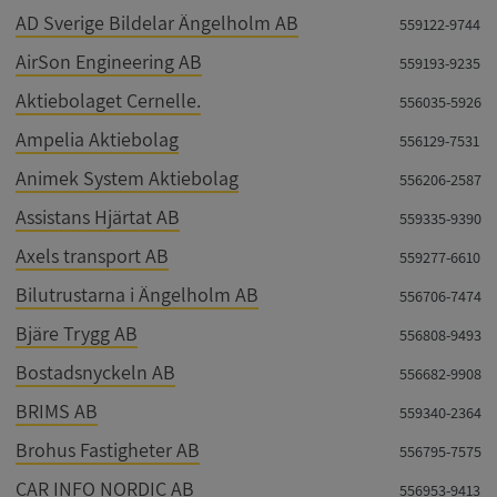
AD Sverige Bildelar Ängelholm AB
559122-9744
AirSon Engineering AB
559193-9235
Aktiebolaget Cernelle.
556035-5926
Ampelia Aktiebolag
556129-7531
Animek System Aktiebolag
556206-2587
Assistans Hjärtat AB
559335-9390
Axels transport AB
559277-6610
Bilutrustarna i Ängelholm AB
556706-7474
Bjäre Trygg AB
556808-9493
Bostadsnyckeln AB
556682-9908
BRIMS AB
559340-2364
Brohus Fastigheter AB
556795-7575
CAR INFO NORDIC AB
556953-9413