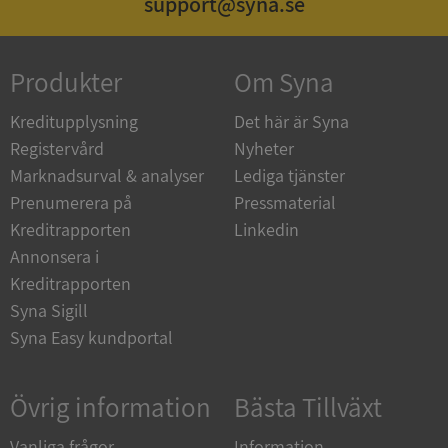
support@syna.se
Produkter
Om Syna
Kreditupplysning
Det här är Syna
__RequestVerificationToken
Session
Microsoft
Registervård
Nyheter
Corporation
upplysningar.syna.se
Marknadsurval & analyser
Lediga tjänster
Prenumerera på
Pressmaterial
Kreditrapporten
Linkedin
Annonsera i
Kreditrapporten
Syna Sigill
Syna Easy kundportal
CookieScriptConsent
1 år 1
CookieScript
Övrig information
Bästa Tillväxt
månad
.syna.se
Vanliga frågor
Information