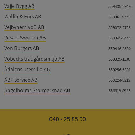
Google
Vajje Bygg AB
559435-2949
Privacy Policy
VISITOR_PRIVACY_METADATA
5 månader
YouTube
4 veckor
.youtube.com
Wallin & Fors AB
559061-9770
Vejbyhem VoB AB
559072-2723
Vesani Sweden AB
559349-9444
Von Burgers AB
559446-3530
Vöbecks trädgårdsmiljö AB
559329-1130
Ådalens utemiljö AB
559256-6391
ASP.NET_SessionId
Session
Microsoft
ÄBF service AB
Corporation
559224-9212
de.syna.se
Ängelholms Stormarknad AB
556618-8925
040 - 25 85 00
ARRAffinity
Session
Microsoft
Corporation
.syna.se