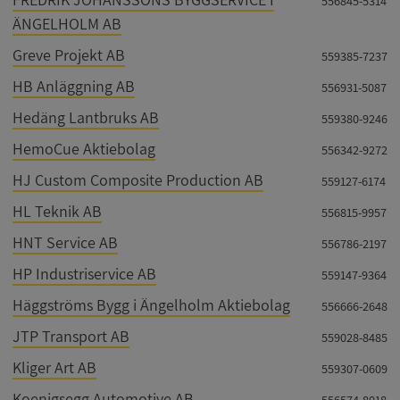
556845-5314
ÄNGELHOLM AB
Greve Projekt AB
559385-7237
HB Anläggning AB
556931-5087
Hedäng Lantbruks AB
559380-9246
HemoCue Aktiebolag
556342-9272
HJ Custom Composite Production AB
559127-6174
HL Teknik AB
556815-9957
HNT Service AB
556786-2197
HP Industriservice AB
559147-9364
Häggströms Bygg i Ängelholm Aktiebolag
556666-2648
JTP Transport AB
559028-8485
Kliger Art AB
559307-0609
Koenigsegg Automotive AB
556574-8018