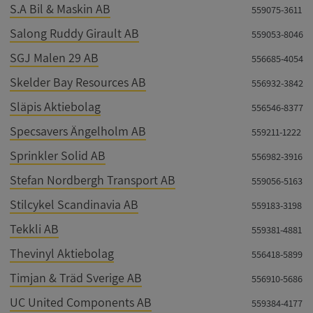
S.A Bil & Maskin AB
559075-3611
Strikt nödvändigt
Prestanda
Inriktning
Salong Ruddy Girault AB
559053-8046
Funktioner
Oklassificerade
SGJ Malen 29 AB
556685-4054
Strikt nödvändiga kakor tillåter
kärnwebbplatsfunktioner som användarinloggning
Skelder Bay Resources AB
556932-3842
och kontohantering. Webbplatsen kan inte
användas ordentligt utan strikt nödvändiga cookies.
Släpis Aktiebolag
556546-8377
Leverantör
/
Namn
Utgån
Specsavers Ängelholm AB
559211-1222
Domän
Sprinkler Solid AB
556982-3916
__RequestVerificationToken
Session
Microsoft
Corporation
Stefan Nordbergh Transport AB
559056-5163
de.syna.se
Stilcykel Scandinavia AB
559183-3198
Tekkli AB
559381-4881
Thevinyl Aktiebolag
556418-5899
Timjan & Träd Sverige AB
556910-5686
UC United Components AB
559384-4177