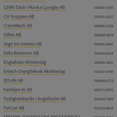
CEWE Däck i Munka Ljungby AB
556802-3005
CH Gruppen AB
556551-4287
CraneMech AB
556562-4128
Diflex AB
556089-4874
dsgn tm Interior AB
559145-9846
Eeks Blommor AB
559346-9314
Englafrakt Aktiebolag
556842-3601
Entech Energiteknik Aktiebolag
556142-8748
EPLAN AB
556588-8723
Familjen Ar AB
559071-9570
Fastighetsbyrån i Ängelholm AB
559062-7583
FolCon AB
559234-8618
FREDRIK JOHANSSONS BYGGSERVICE I