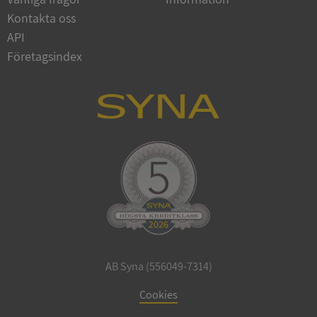
Kontakta oss
API
Företagsindex
_GRECAPTCHA
5 månader
Google LLC
4 veckor
www.google.com
ASP.NET_SessionId
Session
Microsoft
Corporation
en.syna.se
__RequestVerificationToken
Session
Microsoft
Corporation
en.syna.se
AB Syna (556049-7314)
Cookies