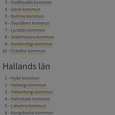
0
3
-
Hudiksvalls kommun
0
4
-
Gävle kommun
0
5
-
Bollnäs kommun
0
6
-
Ovanåkers kommun
0
7
-
Ljusdals kommun
0
8
-
Söderhamns kommun
0
9
-
Nordanstigs kommun
10
-
Ockelbo kommun
Hallands län
0
1
-
Hylte kommun
0
2
-
Varbergs kommun
0
3
-
Falkenbergs kommun
0
4
-
Halmstads kommun
0
5
-
Laholms kommun
0
6
-
Kungsbacka kommun