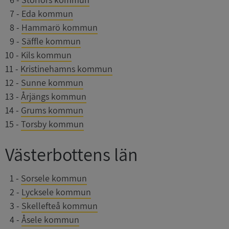
0
7
-
Eda kommun
Strikt nödvändigt
Prestanda
Inriktning
0
8
-
Hammarö kommun
Funktioner
Oklassificerade
0
9
-
Säffle kommun
Strikt nödvändiga kakor tillåter kärnwebbplatsfunktioner som
10
-
Kils kommun
användarinloggning och kontohantering. Webbplatsen kan
inte användas ordentligt utan strikt nödvändiga cookies.
11
-
Kristinehamns kommun
Leverantör
/
12
-
Sunne kommun
Namn
Utgån
Domän
13
-
Årjängs kommun
14
-
Grums kommun
__RequestVerificationToken
Session
Microsoft
Corporation
15
-
Torsby kommun
de.syna.se
Västerbottens län
0
1
-
Sorsele kommun
0
2
-
Lycksele kommun
0
3
-
Skellefteå kommun
Google Privacy Policy
0
4
-
Åsele kommun