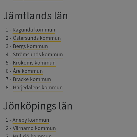
Jämtlands län
0
1
-
Ragunda kommun
0
2
-
Östersunds kommun
0
3
-
Bergs kommun
0
4
-
Strömsunds kommun
0
5
-
Krokoms kommun
0
6
-
Åre kommun
0
7
-
Bräcke kommun
0
8
-
Härjedalens kommun
Jönköpings län
0
1
-
Aneby kommun
0
2
-
Värnamo kommun
0
3
-
Mullsjö kommun