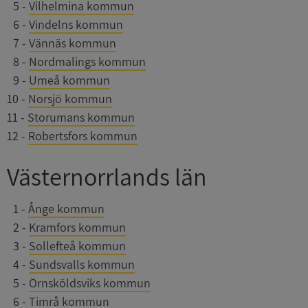
0
5
-
Vilhelmina kommun
VISITOR_PRIVACY_METADATA
5 månade
YouTube
0
6
-
Vindelns kommun
4 veckor
.youtube.com
0
7
-
Vännäs kommun
0
8
-
Nordmalings kommun
0
9
-
Umeå kommun
10
-
Norsjö kommun
11
-
Storumans kommun
12
-
Robertsfors kommun
ASP.NET_SessionId
Session
Microsoft
Västernorrlands län
Corporation
de.syna.se
0
1
-
Ånge kommun
0
2
-
Kramfors kommun
0
3
-
Sollefteå kommun
0
4
-
Sundsvalls kommun
ARRAffinity
Session
Microsoft
Corporation
0
5
-
Örnsköldsviks kommun
.syna.se
0
6
-
Timrå kommun