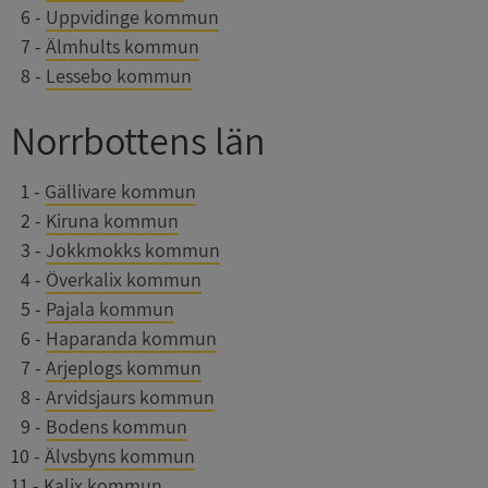
0
6
-
Uppvidinge kommun
0
7
-
Älmhults kommun
0
8
-
Lessebo kommun
Norrbottens län
0
1
-
Gällivare kommun
0
2
-
Kiruna kommun
0
3
-
Jokkmokks kommun
0
4
-
Överkalix kommun
0
5
-
Pajala kommun
0
6
-
Haparanda kommun
0
7
-
Arjeplogs kommun
0
8
-
Arvidsjaurs kommun
0
9
-
Bodens kommun
10
-
Älvsbyns kommun
11
-
Kalix kommun