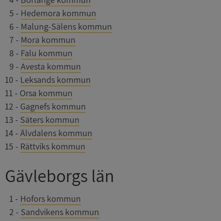
0
5
-
Hedemora kommun
0
6
-
Malung-Sälens kommun
0
7
-
Mora kommun
0
8
-
Falu kommun
0
9
-
Avesta kommun
10
-
Leksands kommun
11
-
Orsa kommun
12
-
Gagnefs kommun
13
-
Säters kommun
14
-
Älvdalens kommun
15
-
Rättviks kommun
Gävleborgs län
0
1
-
Hofors kommun
0
2
-
Sandvikens kommun