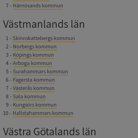
0
7
-
Härnösands kommun
Västmanlands län
__RequestVerificationToken
Session
0
1
-
Skinnskattebergs kommun
Microsoft
Corporation
0
2
-
Norbergs kommun
upplysningar.syna.se
0
3
-
Köpings kommun
0
4
-
Arboga kommun
0
5
-
Surahammars kommun
0
6
-
Fagersta kommun
0
7
-
Västerås kommun
0
8
-
Sala kommun
0
9
-
Kungsörs kommun
10
-
Hallstahammars kommun
CookieScriptConsent
1 år 1
CookieScript
månad
.syna.se
Västra Götalands län