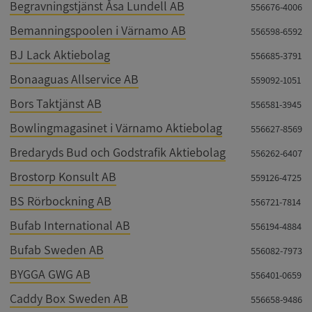
Begravningstjänst Åsa Lundell AB
556676-4006
Bemanningspoolen i Värnamo AB
556598-6592
BJ Lack Aktiebolag
556685-3791
Bonaaguas Allservice AB
559092-1051
Bors Taktjänst AB
556581-3945
Bowlingmagasinet i Värnamo Aktiebolag
556627-8569
Bredaryds Bud och Godstrafik Aktiebolag
556262-6407
Brostorp Konsult AB
559126-4725
BS Rörbockning AB
556721-7814
Bufab International AB
556194-4884
Bufab Sweden AB
556082-7973
BYGGA GWG AB
556401-0659
Caddy Box Sweden AB
556658-9486