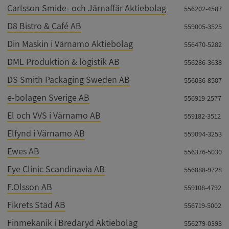
Carlsson Smide- och Järnaffär Aktiebolag
556202-4587
D8 Bistro & Café AB
559005-3525
Din Maskin i Värnamo Aktiebolag
556470-5282
DML Produktion & logistik AB
556286-3638
DS Smith Packaging Sweden AB
556036-8507
e-bolagen Sverige AB
556919-2577
El och VVS i Värnamo AB
559182-3512
Elfynd i Värnamo AB
559094-3253
Ewes AB
556376-5030
Eye Clinic Scandinavia AB
556888-9728
F.Olsson AB
559108-4792
Fikrets Städ AB
556719-5002
Finmekanik i Bredaryd Aktiebolag
556279-0393