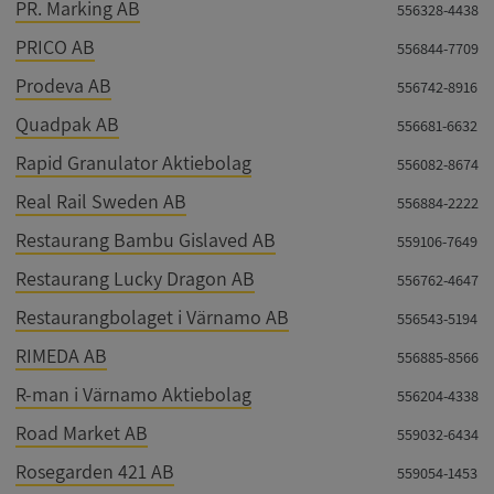
PR. Marking AB
556328-4438
PRICO AB
556844-7709
Google
Prodeva AB
556742-8916
Privacy Policy
VISITOR_PRIVACY_METADATA
5 månader
YouTube
4 veckor
.youtube.com
Quadpak AB
556681-6632
Rapid Granulator Aktiebolag
556082-8674
Real Rail Sweden AB
556884-2222
Restaurang Bambu Gislaved AB
559106-7649
Restaurang Lucky Dragon AB
556762-4647
Restaurangbolaget i Värnamo AB
556543-5194
ASP.NET_SessionId
Session
Microsoft
Corporation
RIMEDA AB
556885-8566
de.syna.se
R-man i Värnamo Aktiebolag
556204-4338
Road Market AB
559032-6434
Rosegarden 421 AB
559054-1453