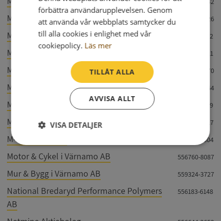
Masentia AB
556539-3542
förbättra användarupplevelsen. Genom
Mat & Malt Bryggeriet Bredaryd AB
556237-0626
att använda vår webbplats samtycker du
till alla cookies i enlighet med vår
Matbutiken i Värnamo AB
559015-9512
cookiepolicy.
Läs mer
Mattssons Trafikskola i Värnamo Aktiebolag
556145-9321
MetinMedica AB
556842-5770
TILLÅT ALLA
Micde Förvaltning Aktiebolag
556359-8464
AVVISA ALLT
Mikroponent Aktiebolag
556011-4349
MJ Åkeri AB
556474-6617
VISA DETALJER
M-M Security AB
556861-8804
Strikt
Prestanda
Inriktning
nödvändigt
Motor & Cykel i Värnamo AB
556760-8087
Mur & Bygg i Värnamo AB
559324-3727
National Bredaryd Performance Polymers
556183-6148
Funktioner
Oklassificerade
AB