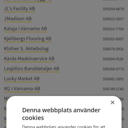
JL's Facility AB
559259-6679
JMadison AB
559022-5057
Kalaja i Värnamo AB
559215-7704
Kjellbergs Flooring AB
559261-8507
Klöfver S. Aktiebolag
556070-0931
Kärda Maskinservice AB
556904-9116
Lesjöfors Banddetaljer AB
556204-0773
Lucky Market AB
556942-2891
M2 i Värnamo AB
556749-1740
MAJOSEC Bevakning AB
559142-2356
×
Malmö Supreme Market AB
Denna webbplats använder
556976-9028
cookies
Mandus Wire AB
556580-5776
Denna webbplats använder cookies för att