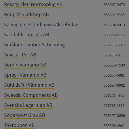
ARRAffinity
Session
Microsoft
Rosegarden Norrköping AB
559067-2472
Corporation
.syna.se
Roupéz Skidshop AB
556301-5865
Salvagnini Scandinavia Aktiebolag
556334-5973
Sandahls Logistik AB
556358-5156
Småland Timber Aktiebolag
556136-0248
Snickar-Per AB
556136-4158
__RequestVerificationToken
Session
Microsoft
Corporation
Sordin Värnamo AB
upplysningar.syna.se
556553-7593
Spray i Värnamo AB
556657-5881
Städ da'X i Värnamo AB
556897-9982
Sweasia Components AB
556271-4955
Svenska Lager slab AB
556761-2337
Söderqvist Gräv AB
559257-0096
Taktoppen AB
559306-4941
CookieScriptConsent
1 år 1
CookieScript