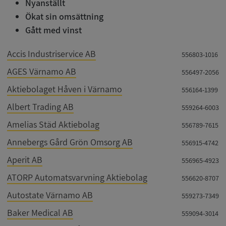
Nyanställt
Ökat sin omsättning
Gått med vinst
Accis Industriservice AB
556803-1016
AGES Värnamo AB
556497-2056
Aktiebolaget Håven i Värnamo
556164-1399
Albert Trading AB
559264-6003
Amelias Städ Aktiebolag
556789-7615
Annebergs Gård Grön Omsorg AB
556915-4742
Aperit AB
556965-4923
ATORP Automatsvarvning Aktiebolag
556620-8707
Autostate Värnamo AB
559273-7349
Baker Medical AB
559094-3014