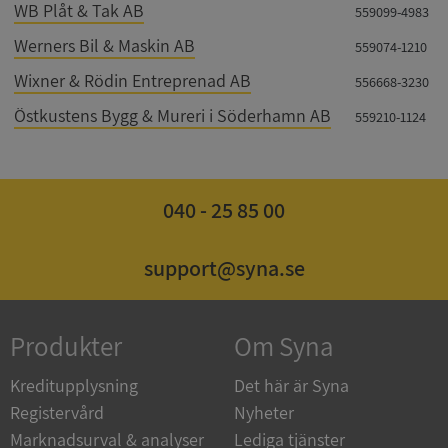
WB Plåt & Tak AB
559099-4983
Werners Bil & Maskin AB
559074-1210
Wixner & Rödin Entreprenad AB
556668-3230
Östkustens Bygg & Mureri i Söderhamn AB
559210-1124
ASP.NET_SessionId
Session
Microsoft
Corporation
de.syna.se
040 - 25 85 00
support@syna.se
ARRAffinity
Session
Microsoft
Corporation
Produkter
Om Syna
.syna.se
Kreditupplysning
Det här är Syna
Registervård
Nyheter
Marknadsurval & analyser
Lediga tjänster