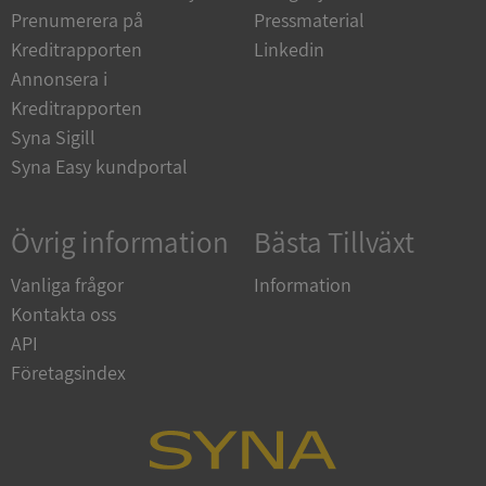
Prenumerera på
Pressmaterial
Kreditrapporten
Linkedin
__RequestVerificationToken
Session
Microsoft
Corporation
Annonsera i
upplysningar.syna.se
Kreditrapporten
Syna Sigill
Syna Easy kundportal
Övrig information
Bästa Tillväxt
Vanliga frågor
Information
Kontakta oss
CookieScriptConsent
1 år 1
CookieScript
månad
.syna.se
API
Företagsindex
_GRECAPTCHA
5 månader
Google LLC