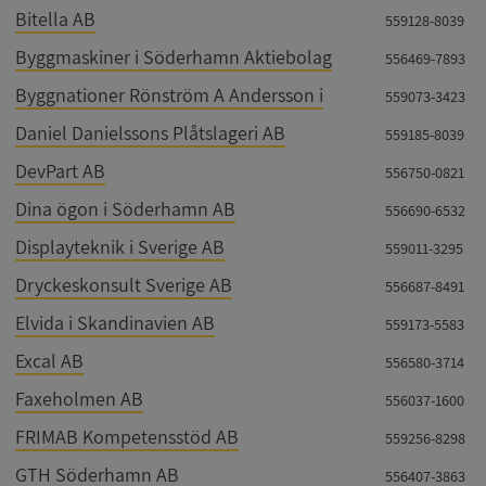
Bitella AB
559128-8039
Byggmaskiner i Söderhamn Aktiebolag
556469-7893
Byggnationer Rönström A Andersson i
559073-3423
Daniel Danielssons Plåtslageri AB
559185-8039
DevPart AB
556750-0821
Dina ögon i Söderhamn AB
556690-6532
Displayteknik i Sverige AB
559011-3295
Dryckeskonsult Sverige AB
556687-8491
Elvida i Skandinavien AB
559173-5583
Excal AB
556580-3714
Faxeholmen AB
556037-1600
FRIMAB Kompetensstöd AB
559256-8298
GTH Söderhamn AB
556407-3863