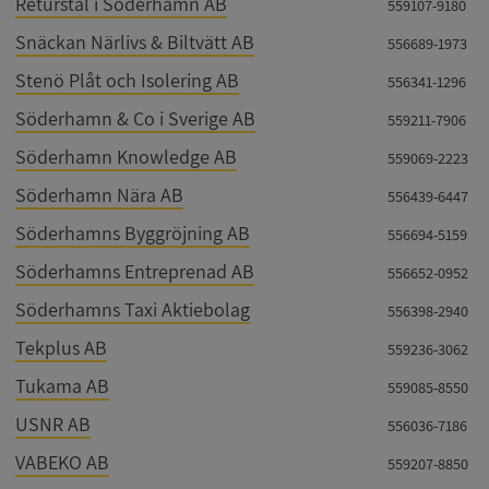
Returstål i Söderhamn AB
559107-9180
kärnwebbplatsfunktioner som användarinloggning
och kontohantering. Webbplatsen kan inte
Snäckan Närlivs & Biltvätt AB
556689-1973
användas ordentligt utan strikt nödvändiga cookies.
Stenö Plåt och Isolering AB
556341-1296
Leverantör
/
Namn
Utgån
Domän
Söderhamn & Co i Sverige AB
559211-7906
__RequestVerificationToken
Session
Microsoft
Söderhamn Knowledge AB
559069-2223
Corporation
de.syna.se
Söderhamn Nära AB
556439-6447
Söderhamns Byggröjning AB
556694-5159
Söderhamns Entreprenad AB
556652-0952
Söderhamns Taxi Aktiebolag
556398-2940
Tekplus AB
559236-3062
Tukama AB
559085-8550
Google
Privacy Policy
USNR AB
556036-7186
VISITOR_PRIVACY_METADATA
5 månader
YouTube
4 veckor
.youtube.com
VABEKO AB
559207-8850