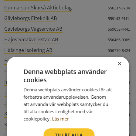
Gunnarson Skärså Aktiebolag
556137-0734
Gävleborgs Elteknik AB
559143-9111
Gävleborgs Vägservice AB
559053-4441
Hajos Smakverkstad AB
556466-9389
Hälsinge Isolering AB
556770-8424
Hälsinge Kaffe & Rosteri AB
559266-9187
×
Denna webbplats använder
Hälsinge Mureri i Söderhamn AB
559230-9032
cookies
InstAbud AB
556985-8383
Denna webbplats använder cookies för att
Jonsson Luftbehandling AB
556491-6335
förbättra användarupplevelsen. Genom
JÖ Skog & Snö AB
556875-5473
att använda vår webbplats samtycker du
till alla cookies i enlighet med vår
Kanonholmen Seafood AB
556480-5942
cookiepolicy.
Läs mer
Kraton Chemical AB
556708-3539
Linding Innovation & Teknik AB
TILLÅT ALLA
559053-4052