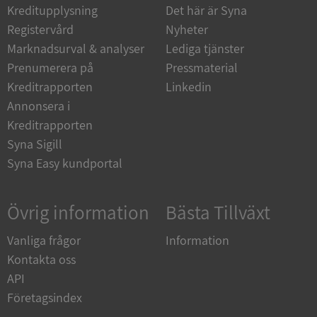
Kreditupplysning
Det här är Syna
Strikt nödvändiga kakor tillåter
Registervård
Nyheter
kärnwebbplatsfunktioner som användarinloggning
Marknadsurval & analyser
Lediga tjänster
och kontohantering. Webbplatsen kan inte
användas ordentligt utan strikt nödvändiga cookies.
Prenumerera på
Pressmaterial
Leverantör
/
Kreditrapporten
Linkedin
Namn
Utgån
Domän
Annonsera i
Kreditrapporten
__RequestVerificationToken
Session
Microsoft
Corporation
Syna Sigill
de.syna.se
Syna Easy kundportal
Övrig information
Bästa Tillväxt
Vanliga frågor
Information
Kontakta oss
API
Google
Företagsindex
Privacy Policy
VISITOR_PRIVACY_METADATA
5 månader
YouTube
4 veckor
.youtube.com