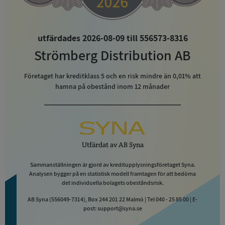
utfärdades 2026-08-09 till 556573-8316
Strömberg Distribution AB
Företaget har kreditklass
5
och en risk mindre än 0,01% att
hamna på obestånd inom 12 månader
Utfärdat av
AB Syna
Sammanställningen är gjord av kreditupplysningsföretaget Syna.
Analysen bygger på en statistisk modell framtagen för att bedöma
det individuella bolagets obeståndsrisk.
AB Syna (556049-7314), Box 244 201 22 Malmö | Tel 040 - 25 85 00 | E-
post: support@syna.se