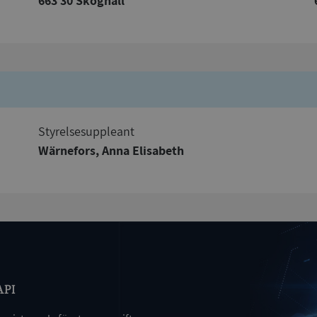
663 30 Skoghall
kor tillåter kärnwebbplatsfunktioner som användarinloggning och kontohantering. We
utan strikt nödvändiga cookies.
Leverantör
/
Utgång
Beskrivning
Domän
ionToken
Session
Det här är en förfalskningscookie s
Microsoft
webbapplikationer byggda med AS
Corporation
Den är utformad för att stoppa obe
de.syna.se
av innehåll till en webbplats, känd
Styrelsesuppleant
över flera webbplatser. Den innehå
information om användaren och fö
Wärnefors, Anna Elisabeth
webbläsaren stängs.
METADATA
5 månader
Denna cookie används för att lagr
YouTube
4 veckor
samtycke och sekretessval för dera
.youtube.com
Google Privacy Policy
webbplatsen. Den registrerar uppg
samtycke om olika sekretesspolicyer
vilket säkerställer att deras prefere
framtida sessioner.
Session
Denna cookie ställs in av Doublecli
Microsoft
information om hur slutanvändar
Corporation
webbplatsen och eventuell reklam
de.syna.se
slutanvändaren kan ha sett innan 
nämnda webbplats.
API
Session
Denna cookie ställs in av webbpla
Microsoft
Windows Azure-molnplattformen. 
Corporation