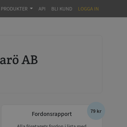
PRODUKTER
API
BLI KUND
LOGGA IN
marö AB
79 kr
Fordonsrapport
Alla företagets fordon i lista med