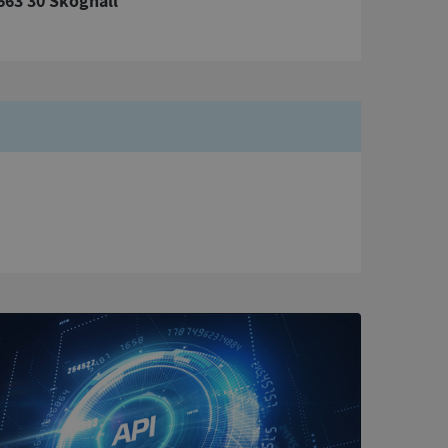
663 30 Skoghall
bbplatsen kan inte
om ställs av
P.NET MVC-teknik.
hörig publicering
 som förfalskning
ller ingen
rstörs när
a användarens
s interaktion med
ifter om besökarens
 och inställningar,
nser hedras i
ck och utför
en använder
 som
han besökte
tser som körs på
Den används för