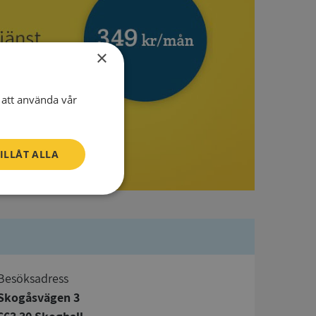
×
att använda vår
ILLÅT ALLA
Oklassificerade
Besöksadress
Skogåsvägen 3