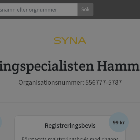
Sök
eringspecialisten Ham
Organisationsnummer: 556777-5787
99 kr
Registreringsbevis
Företagets registreringsbevis med dagens