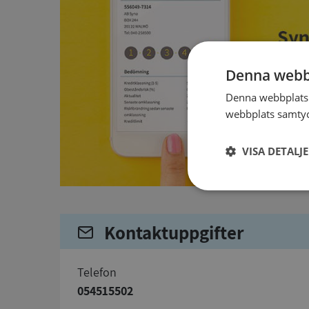
Denna webb
Denna webbplats 
webbplats samtyck
VISA DETALJ
Strikt
nödvändigt
Kontaktuppgifter
telefon
054515502