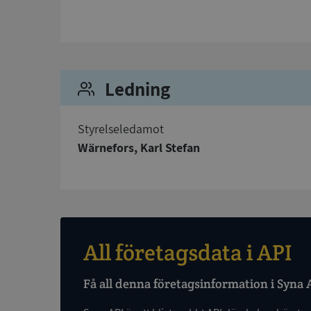
Strikt nödvändiga ka
användas ordentligt 
Namn
Ledning
__RequestVerificat
Styrelseledamot
Wärnefors, Karl Stefan
VISITOR_PRIVACY_
ASP.NET_SessionId
All företagsdata i API
Få all denna företagsinformation i Syna 
ARRAffinity