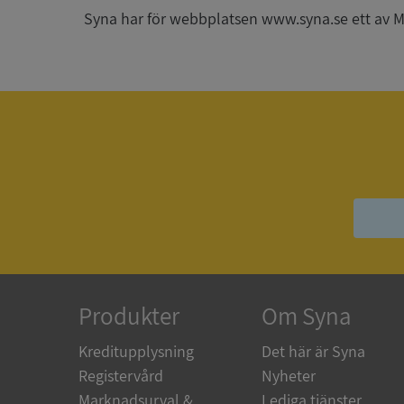
Syna har för webbplatsen www.syna.se ett av Mynd
ARRAffinitySameSit
ASP.NET_SessionId
Namn
Namn
__Secure-YNID
Namn
__Secure-ROLLOU
_ga
Produkter
Om Syna
VISITOR_INFO1_LIV
Kreditupplysning
Det här är Syna
Registervård
Nyheter
_gcl_au
Marknadsurval &
Lediga tjänster
_ga_500HK9YKMV