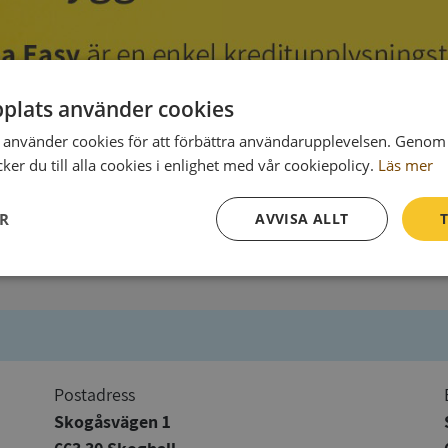
plats använder cookies
använder cookies för att förbättra användarupplevelsen. Genom 
er du till alla cookies i enlighet med vår cookiepolicy.
Läs mer
ER
AVVISA ALLT
T
Prestanda
Inriktning
Funktioner
Postadress
Skogåsvägen 1
Strikt nödvändigt
Prestanda
Inriktning
Funktioner
Oklassificerade