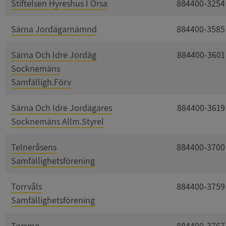
Stiftelsen Hyreshus I Orsa
884400-3254
Särna Jordägarnämnd
884400-3585
Särna Och Idre Jordäg
884400-3601
Socknemäns
Samfälligh.Förv
Särna Och Idre Jordägares
884400-3619
Socknemäns Allm.Styrel
Telneråsens
884400-3700
Samfällighetsförening
Torrvåls
884400-3759
Samfällighetsförening
Torsmo
884400-3767