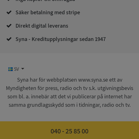
Säker betalning med stripe
Direkt digital leverans
ASP.NET_SessionId
Sessio
Microsoft
Corporation
de.syna.se
Syna - Kreditupplysningar sedan 1947
SV
ARRAffinity
Sessio
Microsoft
Corporation
Syna har för webbplatsen www.syna.se ett av
.syna.se
Myndigheten för press, radio och tv s.k. utgivningsbevis
som bl. a. innebär att det vi publicerar på internet har
samma grundlagsskydd som i tidningar, radio och tv.
040 - 25 85 00
__RequestVerificationToken
Sessio
Microsoft
Corporation
upplysningar.syna.se