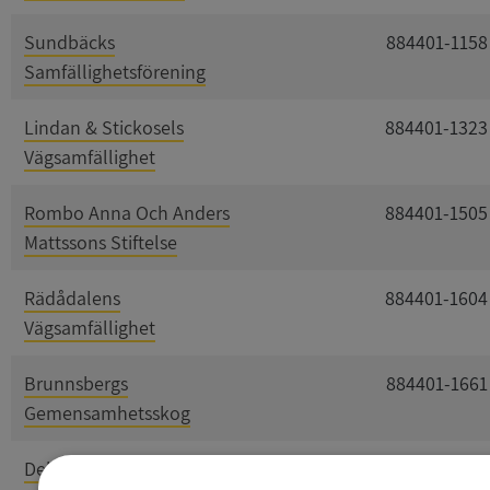
Sundbäcks
884401-1158
Samfällighetsförening
Lindan & Stickosels
884401-1323
Vägsamfällighet
Rombo Anna Och Anders
884401-1505
Mattssons Stiftelse
Rädådalens
884401-1604
Vägsamfällighet
Brunnsbergs
884401-1661
Gemensamhetsskog
Delägarna I Floåsen 19:2
884401-1711