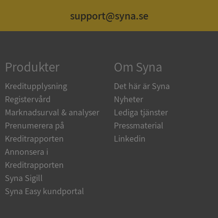
support@syna.se
Produkter
Om Syna
Kreditupplysning
Det här är Syna
Registervård
Nyheter
CookieScriptConsent
1 år 1
CookieScript
Marknadsurval & analyser
Lediga tjänster
måna
.syna.se
Prenumerera på
Pressmaterial
Kreditrapporten
Linkedin
Annonsera i
Kreditrapporten
Syna Sigill
_GRECAPTCHA
5 månad
Google LLC
4 veck
www.google.com
Syna Easy kundportal