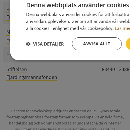
Denna webbplats använder cookies
Kerstin Nilssons
884401-1893
Denna webbplats använder cookies för att förbättra
Frisängsfond
användarupplevelsen. Genom att använda vår webbpl
alla cookies i enlighet med vår cookiepolicy.
Läs me
Malungs
884401-2073
Fiskevårdsområdesförening
VISA DETALJER
AVVISA ALLT
Gravbergs Bysamfällighet
884401-2107
Strikt
Prestanda
Inriktning
Funktion
nödvändigt
Stiftelsen
884401-2388
Fjärdingsmannafonden
Strikt nödvändigt
Prestanda
Inriktning
Funktio
Tjänsten för styckvisköp erbjuder endast en del av Synas totala
företagsregister. Vissa företagsformer som exempelvis enskild firma,
Strikt nödvändiga kakor tillåter kärnwebbplatsfunktioner som anv
kontohantering. Webbplatsen kan inte användas ordentligt utan st
handelsbolag och kommanditbolag är undantagna då vi inte har
möjlighet att sälja dessa styckvis. För åtkomst till samtliga