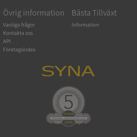
ASP.NET_SessionId
Sessio
Microsoft
Corporation
Övrig information
Bästa Tillväxt
en.syna.se
Vanliga frågor
Information
Kontakta oss
API
Företagsindex
__RequestVerificationToken
Sessio
Microsoft
Corporation
en.syna.se
ARRAffinitySameSite
Sessio
Microsoft
Corporation