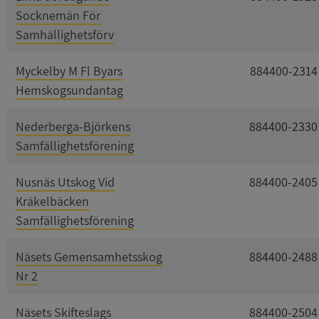
Socknemän För
Samhällighetsförv
Myckelby M Fl Byars
884400-2314
Hemskogsundantag
Nederberga-Björkens
884400-2330
Samfällighetsförening
Nusnäs Utskog Vid
884400-2405
Kräkelbäcken
Samfällighetsförening
Näsets Gemensamhetsskog
884400-2488
Nr 2
Näsets Skifteslags
884400-2504