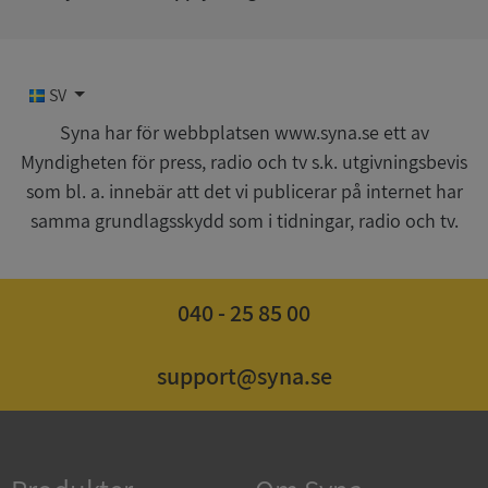
de.syna.se
SV
Syna har för webbplatsen www.syna.se ett av
ARRAffinity
Sessio
Microsoft
Myndigheten för press, radio och tv s.k. utgivningsbevis
Corporation
.syna.se
som bl. a. innebär att det vi publicerar på internet har
samma grundlagsskydd som i tidningar, radio och tv.
040 - 25 85 00
__RequestVerificationToken
Sessio
Microsoft
Corporation
support@syna.se
upplysningar.syna.se