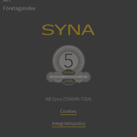
Företagsindex
__RequestVerificationToken
Sessio
Microsoft
Corporation
en.syna.se
ARRAffinitySameSite
Sessio
Microsoft
AB Syna (556049-7314)
Corporation
.syna.se
Cookies
Integritetspolicy