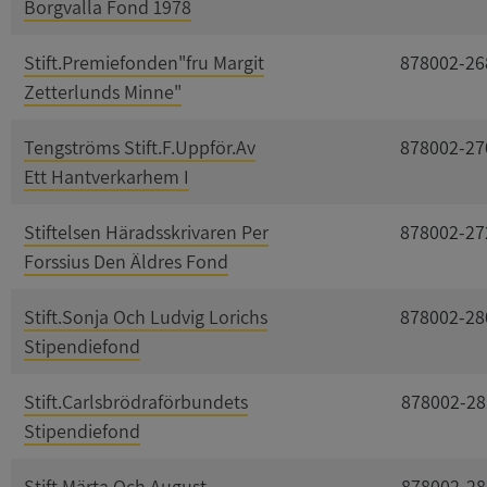
Borgvalla Fond 1978
Stift.Premiefonden"fru Margit
878002-26
Zetterlunds Minne"
Tengströms Stift.F.Uppför.Av
878002-27
Ett Hantverkarhem I
Stiftelsen Häradsskrivaren Per
878002-27
Forssius Den Äldres Fond
Stift.Sonja Och Ludvig Lorichs
878002-28
Stipendiefond
Stift.Carlsbrödraförbundets
878002-28
Stipendiefond
Stift.Märta Och August
878002-28