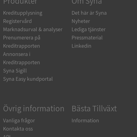
Produkter
Om Syna
Kreditupplysning
Det här är Syna
Registervård
Nyheter
Marknadsurval & analyser
Lediga tjänster
CookieScriptConsent
1 år 1
Prenumerera på
Pressmaterial
CookieScript
måna
.syna.se
Kreditrapporten
Linkedin
Annonsera i
Kreditrapporten
Syna Sigill
Syna Easy kundportal
_GRECAPTCHA
5 månad
Google LLC
4 veck
www.google.com
Övrig information
Bästa Tillväxt
ASP.NET_SessionId
Sessio
Microsoft
Corporation
en.syna.se
Vanliga frågor
Information
Kontakta oss
API