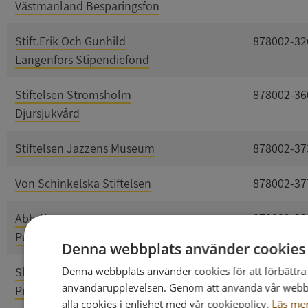
Västmanland Besparingsfon
Stift.Erik Och Gunhild
878002-32
Langenfors Stipendiefond
Stiftelsen Strömsholm
878002-36
Djursjukvård
Stiftelsen Jazzens Museum
878002-37
Von Schinkelska Stiftelsen
878002-37
Abb-Koncernens
878002-38
Pensionsstiftelse
Denna webbplats använder cookies
Denna webbplats använder cookies för att förbättra
Skolornas I Hallstahammar
878002-39
användarupplevelsen. Genom att använda vår webbpl
Premiestiftelse
alla cookies i enlighet med vår cookiepolicy.
Läs me