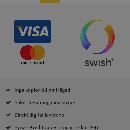
Googl
VISITOR_PRIVACY_METADATA
5 månad
YouTube
4 veck
.youtube.com
Inga kopior till omfrågad
Säker betalning med stripe
Direkt digital leverans
ASP.NET_SessionId
Sessio
Microsoft
Syna - Kreditupplysningar sedan 1947
Corporation