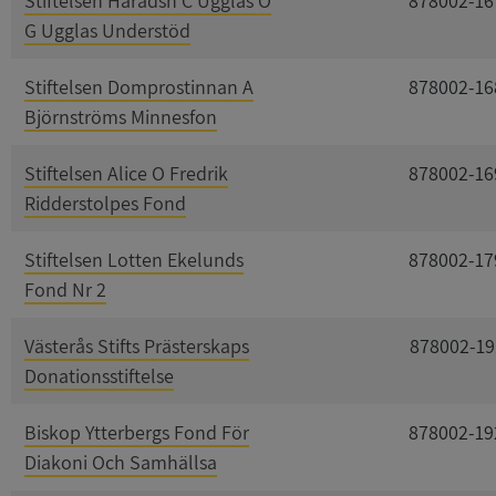
Stiftelsen Häradsh C Ugglas O
878002-16
G Ugglas Understöd
Stiftelsen Domprostinnan A
878002-16
Björnströms Minnesfon
Stiftelsen Alice O Fredrik
878002-16
Ridderstolpes Fond
Stiftelsen Lotten Ekelunds
878002-17
Fond Nr 2
Västerås Stifts Prästerskaps
878002-19
Donationsstiftelse
Biskop Ytterbergs Fond För
878002-19
Diakoni Och Samhällsa